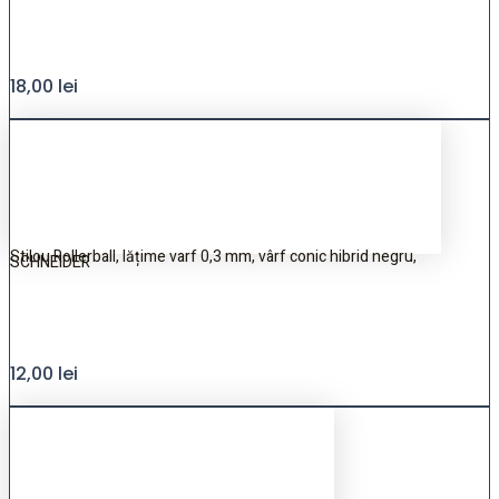
18,00
lei
Stilou Rollerball, lățime varf 0,3 mm, vârf conic hibrid negru,
SCHNEIDER
12,00
lei