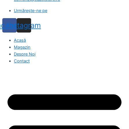
Urmărește-ne pe
acebook
Instagram
Acasă
Magazin
Despre Noi
Contact