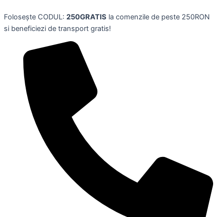
Set
Skip
3
Folosește CODUL:
250GRATIS
la comenzile de peste 250RON
to
rigle
si beneficiezi de transport gratis!
content
transparente,
30
cm,
HERLITZ
quantity