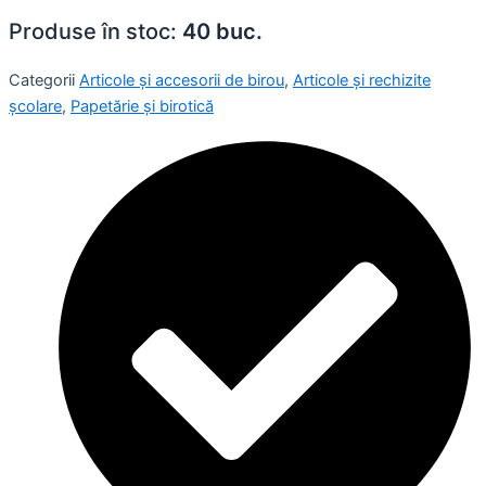
Produse în stoc:
40 buc.
Categorii
Articole și accesorii de birou
,
Articole și rechizite
școlare
,
Papetărie și birotică