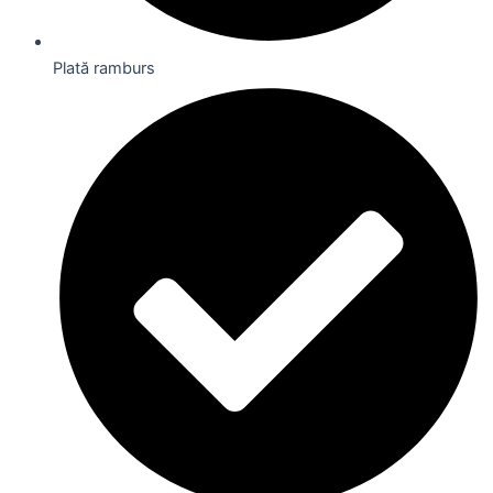
Plată ramburs