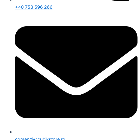
+40 753 596 266
comenzi@cubikstore.ro