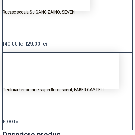
Rucasc scoala SJ GANG ZAINO, SEVEN
140,00
lei
129,00
lei
Textmarker orange superfluorescent, FABER CASTELL
8,00
lei