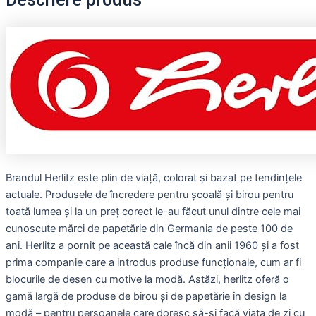
Descriere produs
Brandul Herlitz este plin de viață, colorat și bazat pe tendințele
actuale. Produsele de încredere pentru școală și birou pentru
toată lumea și la un preț corect le-au făcut unul dintre cele mai
cunoscute mărci de papetărie din Germania de peste 100 de
ani. Herlitz a pornit pe această cale încă din anii 1960 și a fost
prima companie care a introdus produse funcționale, cum ar fi
blocurile de desen cu motive la modă. Astăzi, herlitz oferă o
gamă largă de produse de birou și de papetărie în design la
modă – pentru persoanele care doresc să-și facă viața de zi cu