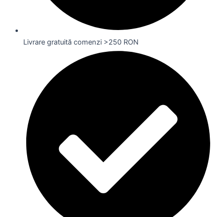
Livrare gratuită comenzi >250 RON