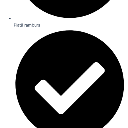
Plată ramburs