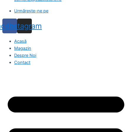
Urmărește-ne pe
acebook
Instagram
Acasă
Magazin
Despre Noi
Contact