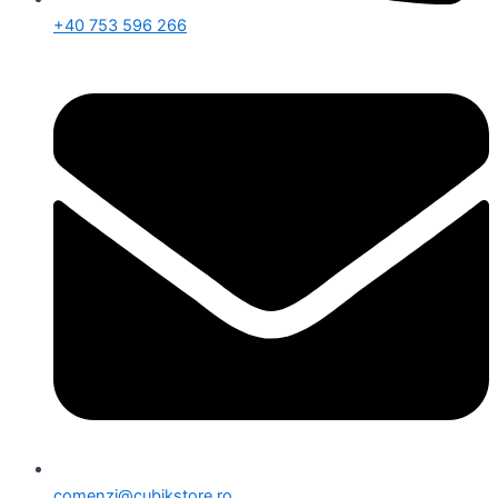
+40 753 596 266
comenzi@cubikstore.ro