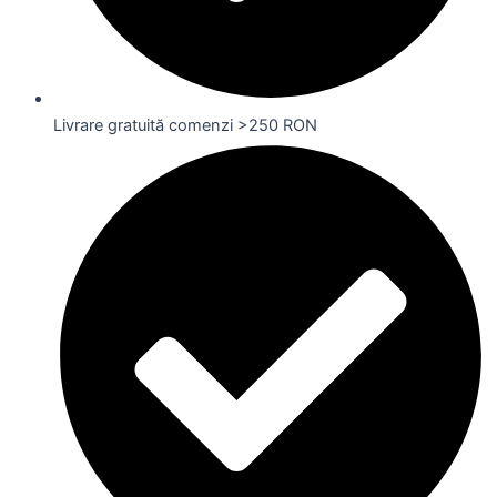
Livrare gratuită comenzi >250 RON