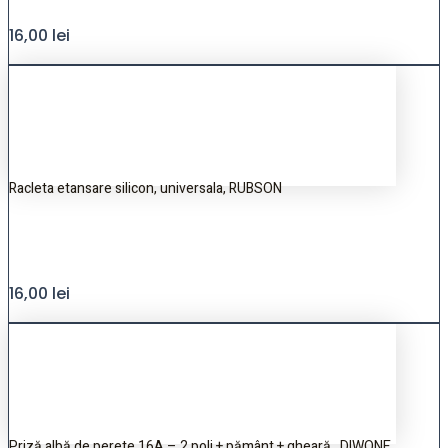
16,00
lei
Racleta etansare silicon, universala, RUBSON
16,00
lei
Priză albă de perete 16A – 2 poli + pământ + gheară , DIWONE