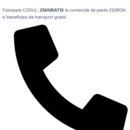
Rezerva
Skip
parfum
Folosește CODUL:
250GRATIS
la comenzile de peste 250RON
to
pentru
si beneficiezi de transport gratis!
content
aromatizator,
FIORI
ELEGANTI,
AMBIPUR
quantity