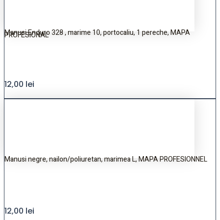
Manusi Enduro 328 , marime 10, portocaliu, 1 pereche, MAPA
PROFESIONAL
12,00
lei
Manusi negre, nailon/poliuretan, marimea L, MAPA PROFESIONNEL
12,00
lei