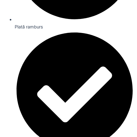
Plată ramburs