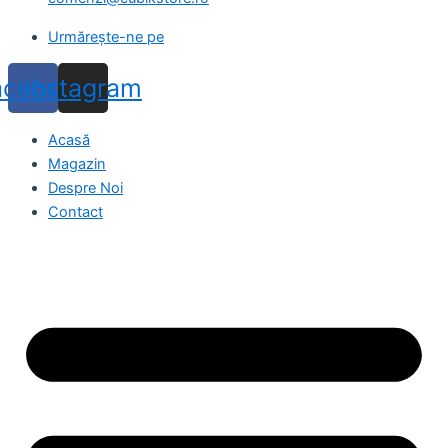
Urmărește-ne pe
acebook
Instagram
Acasă
Magazin
Despre Noi
Contact