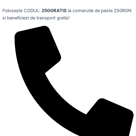
Recipient
Skip
pliabil
Folosește CODUL:
250GRATIS
la comenzile de peste 250RON
to
pentru
si beneficiezi de transport gratis!
content
apa
din
plastic
pentru
camping,7.5
l,
YILAKO
quantity