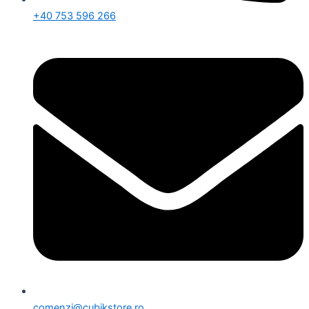
+40 753 596 266
comenzi@cubikstore.ro