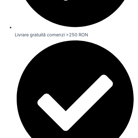
Livrare gratuită comenzi >250 RON