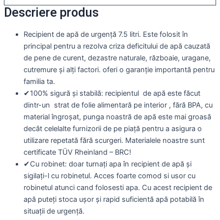
Descriere produs
Recipient de apă de urgență 7.5 litri. Este folosit în
principal pentru a rezolva criza deficitului de apă cauzată
de pene de curent, dezastre naturale, războaie, uragane,
cutremure și alți factori. oferi o garanție importantă pentru
familia ta.
✔100% sigură și stabilă: recipientul de apă este făcut
dintr-un strat de folie alimentară pe interior , fără BPA, cu
material îngroșat, punga noastră de apă este mai groasă
decât celelalte furnizorii de pe piață pentru a asigura o
utilizare repetată fără scurgeri. Materialele noastre sunt
certificate TÜV Rheinland – BRC!
✔Cu robinet: doar turnați apa în recipient de apă și
sigilați-l cu robinetul. Acces foarte comod si usor cu
robinetul atunci cand folosesti apa. Cu acest recipient de
apă puteți stoca ușor și rapid suficientă apă potabilă în
situații de urgență.