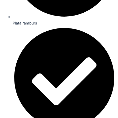
Plată ramburs