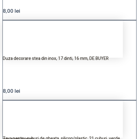
8,00
lei
Duza decorare stea din inox, 17 dinti, 16 mm, DE BUYER
8,00
lei
Tava pentru cuburi de gheata, silicon/plastic, 21 cuburi, verde,