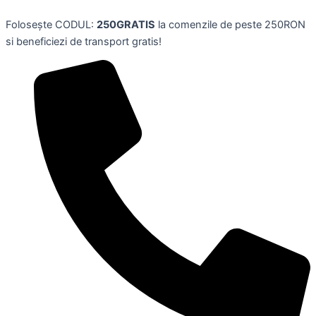
Presa
Skip
Lingura
Folosește CODUL:
250GRATIS
la comenzile de peste 250RON
to
pentru
si beneficiezi de transport gratis!
content
cartofi
TASTY
PLUS,
26.3
cm,
BRABANTIA
quantity