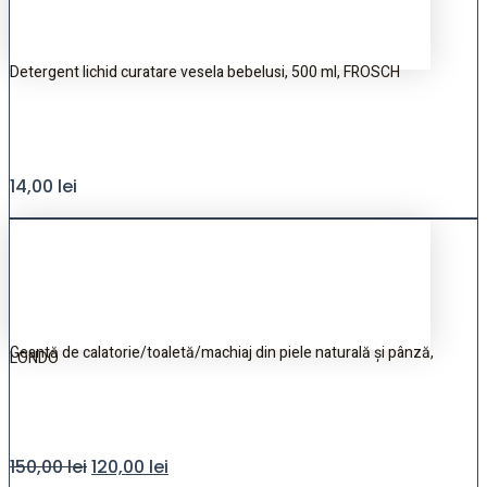
Detergent lichid curatare vesela bebelusi, 500 ml, FROSCH
14,00
lei
Geantă de calatorie/toaletă/machiaj din piele naturală și pânză,
LONDO
150,00
lei
120,00
lei