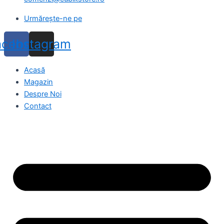
Urmărește-ne pe
acebook
Instagram
Acasă
Magazin
Despre Noi
Contact