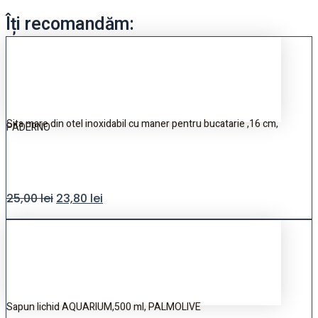
Îți recomandăm:
Sita mare din otel inoxidabil cu maner pentru bucatarie ,16 cm,
PADERNO
25,00
lei
23,80
lei
Sapun lichid AQUARIUM,500 ml, PALMOLIVE