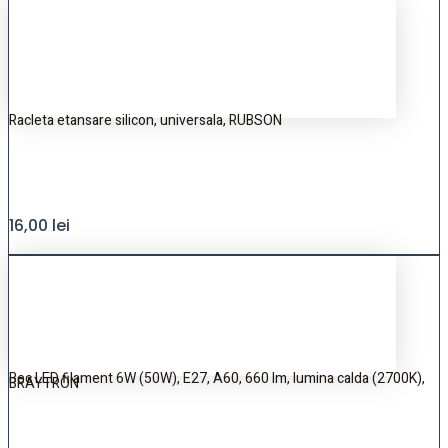
Racleta etansare silicon, universala, RUBSON
16,00
lei
Bec LED filament 6W (50W), E27, A60, 660 lm, lumina calda (2700K),
BRAYTRON