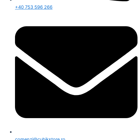
+40 753 596 266
comenzi@cubikstore.ro