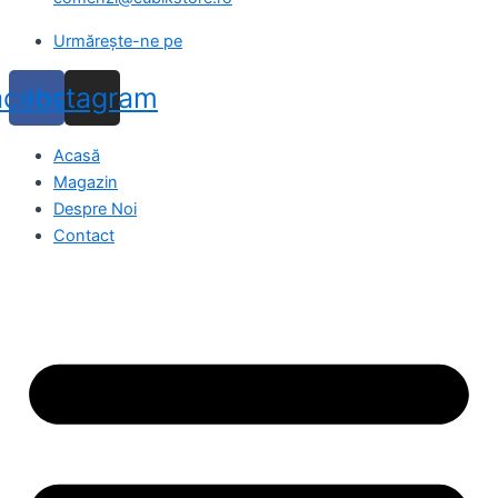
Urmărește-ne pe
acebook
Instagram
Acasă
Magazin
Despre Noi
Contact