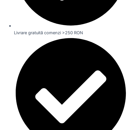
Livrare gratuită comenzi >250 RON