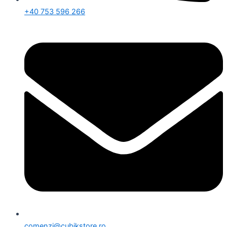
+40 753 596 266
comenzi@cubikstore.ro