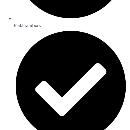
Plată ramburs