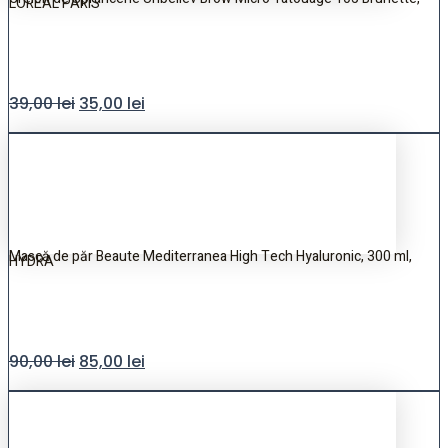
LOREAL PARIS
39,00
lei
35,00
lei
Mască de păr Beaute Mediterranea High Tech Hyaluronic, 300 ml,
HYDRA
90,00
lei
85,00
lei