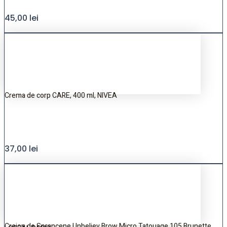
45,00
lei
Crema de corp CARE, 400 ml, NIVEA
37,00
lei
Creion de Sprancene Unbeliev Brow Micro Tatouage 105 Brunette,