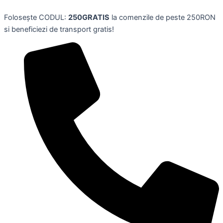
Perna
Skip
gri
Folosește CODUL:
250GRATIS
la comenzile de peste 250RON
to
pentru
si beneficiezi de transport gratis!
content
sprijin
lombar
cu
spuma
de
memorie,
AMAZON
BASICS
quantity