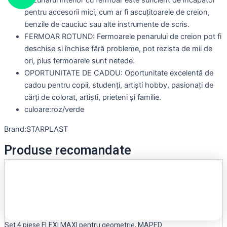
Buzunarul interior cu fermoar este suficient de încăpător
pentru accesorii mici, cum ar fi ascuțitoarele de creion,
benzile de cauciuc sau alte instrumente de scris.
FERMOAR ROTUND: Fermoarele penarului de creion pot fi
deschise și închise fără probleme, pot rezista de mii de
ori, plus fermoarele sunt netede.
OPORTUNITATE DE CADOU: Oportunitate excelentă de
cadou pentru copii, studenți, artiști hobby, pasionați de
cărți de colorat, artiști, prieteni și familie.
culoare:roz/verde
Brand:STARPLAST
Produse recomandate
Set 4 piese FLEXI MAXI pentru geometrie, MAPED