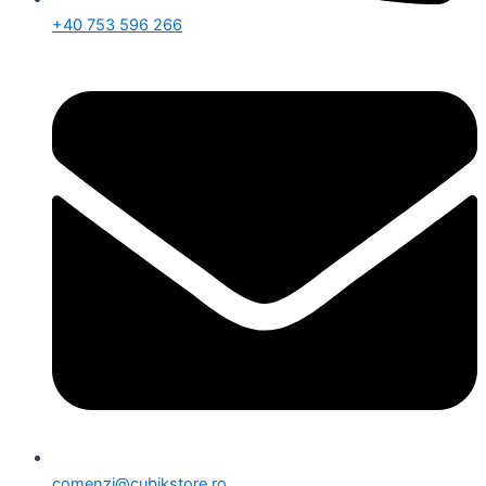
+40 753 596 266
comenzi@cubikstore.ro