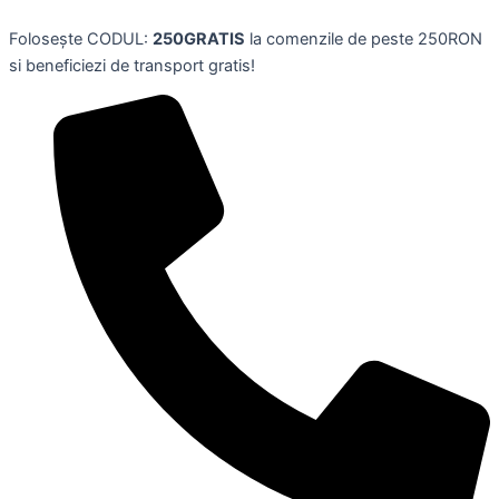
Skip
Folosește CODUL:
250GRATIS
la comenzile de peste 250RON
to
si beneficiezi de transport gratis!
content