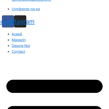
Urmărește-ne pe
acebook
Instagram
Acasă
Magazin
Despre Noi
Contact