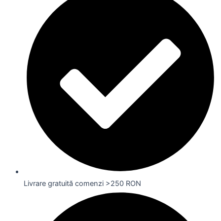
Livrare gratuită comenzi >250 RON