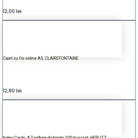
12,00
lei
Caiet cu foi veline A5, CLAIREFONTAINE
12,80
lei
Index Cards, A7 galben dictando,100 buc/set, HERLITZ