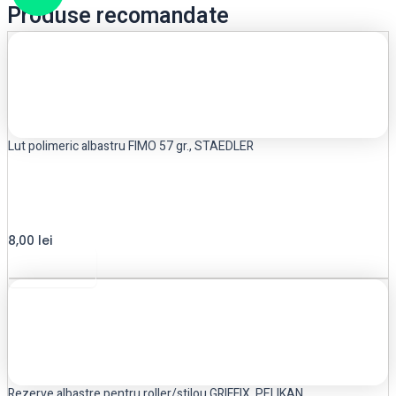
Produse recomandate
Lut polimeric albastru FIMO 57 gr., STAEDLER
8,00
lei
Read more
Rezerve albastre pentru roller/stilou GRIFFIX, PELIKAN