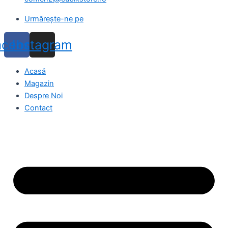
Urmărește-ne pe
acebook
Instagram
Acasă
Magazin
Despre Noi
Contact