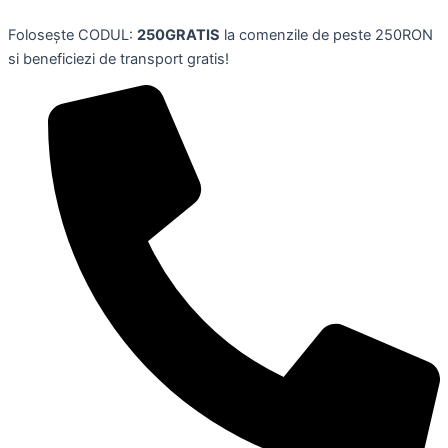
Skip
Folosește CODUL:
250GRATIS
la comenzile de peste 250RON
to
si beneficiezi de transport gratis!
content