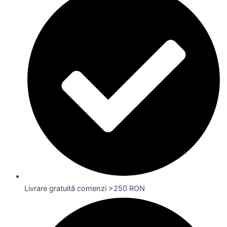
Livrare gratuită comenzi >250 RON