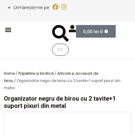
Skip
F
I
Urmărește-ne pe
to
a
n
content
c
s
e
t
Cart
Meniu
Caută
Caută
b
a
0,00
lei
0
Despre Noi
o
g
o
r
k
a
m
Close
this
search
Home
/
Papetărie și birotică
/
Articole și accesorii de
box.
birou
/ Organizator negru de birou cu 2 tavite+1 suport pixuri din
metal
Organizator negru de birou cu 2 tavite+1
suport pixuri din metal