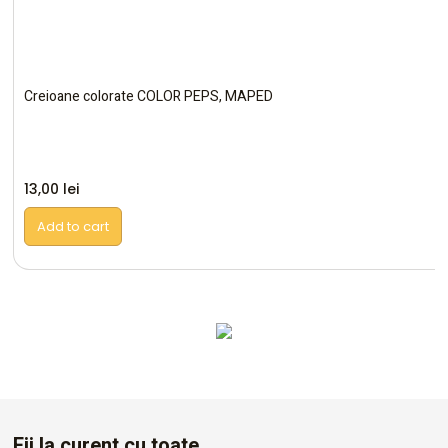
Creioane colorate COLOR PEPS, MAPED
13,00
lei
Add to cart
Altele
Fii la curent cu toate