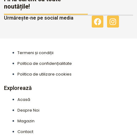
noutățile!
Urmărește-ne pe social media
F
I
a
n
c
s
e
t
b
a
Termeni și condiții
o
g
o
r
Politica de confidențialitate
k
a
Politica de utilizare cookies
m
Explorează
Acasă
Despre Noi
Magazin
Contact