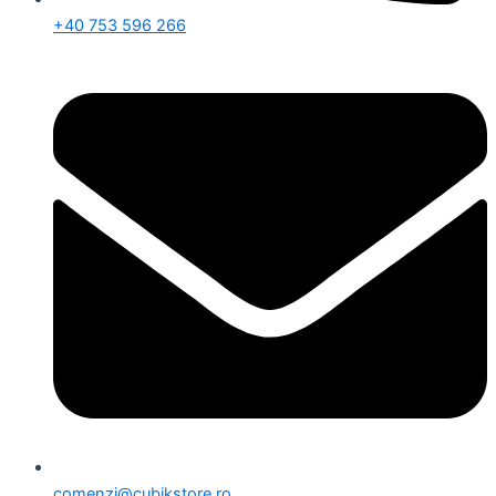
+40 753 596 266
comenzi@cubikstore.ro