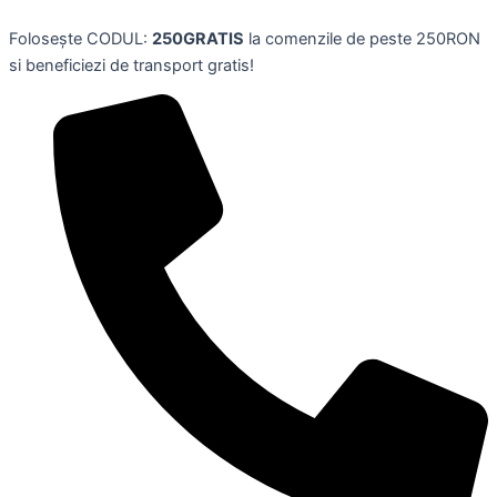
Skip
Folosește CODUL:
250GRATIS
la comenzile de peste 250RON
to
si beneficiezi de transport gratis!
content