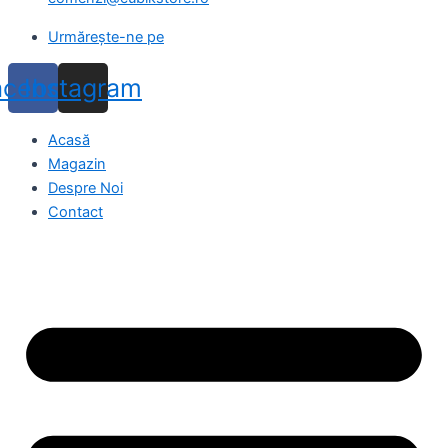
Urmărește-ne pe
acebook
Instagram
Acasă
Magazin
Despre Noi
Contact