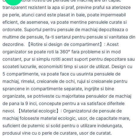
Organizatorul nostru de pensule de machiaj are un capac
transparent rezistent la apa si praf, previne praful sa aterizeze
pe perie, atunci cand este plasat in baie, poate impermeabil
eficient, de asemenea, va poate mentine pensulele curate si
ordonate. Suportul pentru pensule de machiaj depoziteaza o
multime de pensule, fa-ti sertarul pentru pensule si vanitatea din
dezordine. 【Rotire si design de compartiment】: Acest
organizator se poate roti la 360° fara probleme si in mod
constant, pur si simplu rotiti acest suport pentru depozitare sau
scoateti lucrurile, economisiti timp si usor de utilizat. Design cu
5 compartimente, va poate face cu usurinta pensulele de
machiaj, rimelul, creioanele de ochi, rujul si creioanele pentru
sprancene in compartimente separate, ingrijite si bine
organizate, se potriveste cu majoritatea pensulelor de machiaj
de pana la 9 inci, concepute pentru a va satisface diferitele
nevoi. 【Material ecologic】: Organizatorul de pensule de
machiaj foloseste material ecologic, usor, de capacitate mare,
suficient de puternic si solid pentru o utilizare indelungata,
produsul vine cu o perie de curatare, usor de curatat.