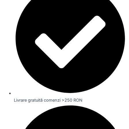
Livrare gratuită comenzi >250 RON