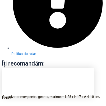
Politica de retur
Îți recomandăm:
Organizator mov pentru geanta, marime m L 28 x H 17 x A 4-10 cm,
Periea