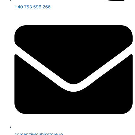
+40 753 596 266
comenzi@cubikstore.ro