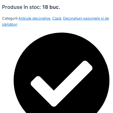
Produse în stoc:
18 buc.
Categorii
Articole decorative
,
Casă
,
Decorațiuni sezoniere și de
sărbători