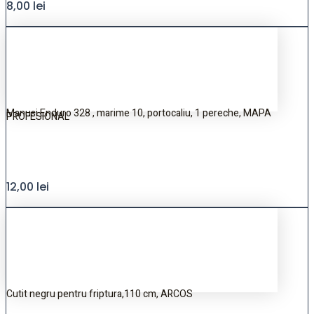
8,00
lei
Manusi Enduro 328 , marime 10, portocaliu, 1 pereche, MAPA
PROFESIONAL
12,00
lei
Cutit negru pentru friptura,110 cm, ARCOS