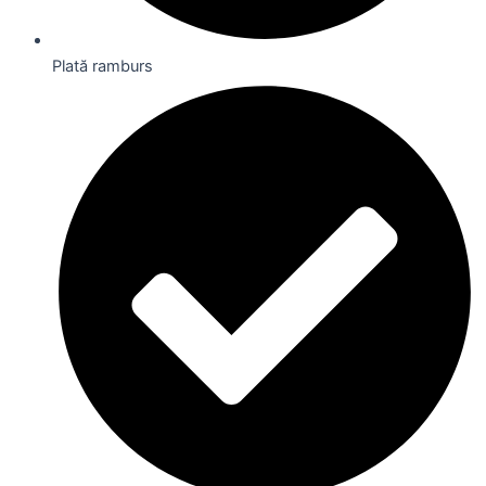
Plată ramburs