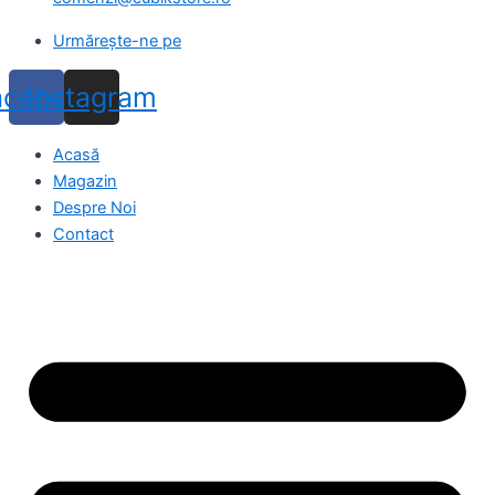
Urmărește-ne pe
acebook
Instagram
Acasă
Magazin
Despre Noi
Contact