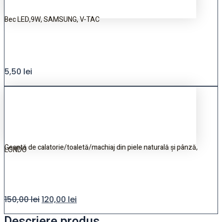
Bec LED,9W, SAMSUNG, V-TAC
5,50
lei
Geantă de calatorie/toaletă/machiaj din piele naturală și pânză,
LONDO
150,00
lei
120,00
lei
Descriere produs