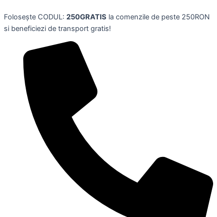
Opritor
Skip
de
Folosește CODUL:
250GRATIS
la comenzile de peste 250RON
to
usa,model
si beneficiezi de transport gratis!
content
Om
de
Zapada,1
kg,
STC
quantity