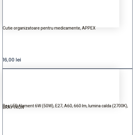
Cutie organizatoare pentru medicamente, APPEX
16,00
lei
Bec LED filament 6W (50W), E27, A60, 660 lm, lumina calda (2700K),
BRAYTRON