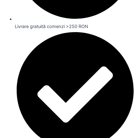
Livrare gratuită comenzi >250 RON