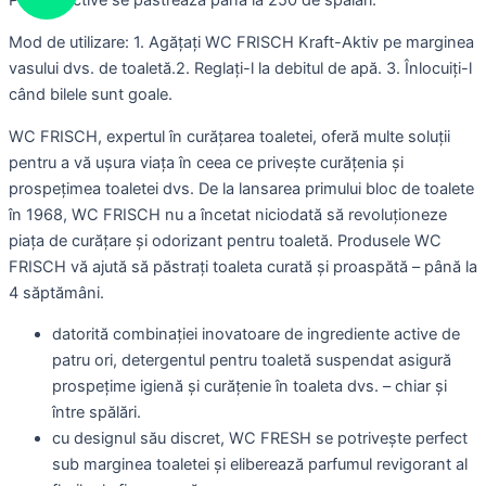
Power-Active se păstrează
până la 250 de spălări.
Mod de utilizare:
1. Agățați WC FRISCH Kraft-Aktiv pe marginea
vasului dvs. de toaletă.
2. Reglați-l la debitul de apă.
3. Înlocuiți-l
când bilele sunt goale.
WC FRISCH, expertul în curățarea toaletei, oferă multe soluții
pentru a vă ușura viața în ceea ce privește curățenia și
prospețimea toaletei dvs. De la lansarea primului bloc de toalete
în 1968, WC FRISCH nu a încetat niciodată să revoluționeze
piața de curățare și odorizant pentru toaletă. Produsele WC
FRISCH vă ajută să păstrați toaleta curată și proaspătă – până la
4 săptămâni.
datorită combinației inovatoare de ingrediente active de
patru ori, detergentul pentru toaletă suspendat asigură
prospețime igienă și curățenie în toaleta dvs. – chiar și
între spălări.
cu designul său discret, WC FRESH se potrivește perfect
sub marginea toaletei și eliberează parfumul revigorant al