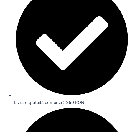
Livrare gratuită comenzi >250 RON