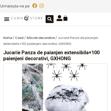
Skip
F
I
Urmărește-ne pe
to
a
n
content
c
s
Caută
Cart
Meniu
e
t
b
a
o
g
o
r
Home
/
Casă
/
Articole decorative
/ Jucarie Panza de paianjen
k
a
extensibila+100 paienjeni decorativi, GXHONG
m
Jucarie Panza de paianjen extensibila+100
paienjeni decorativi, GXHONG