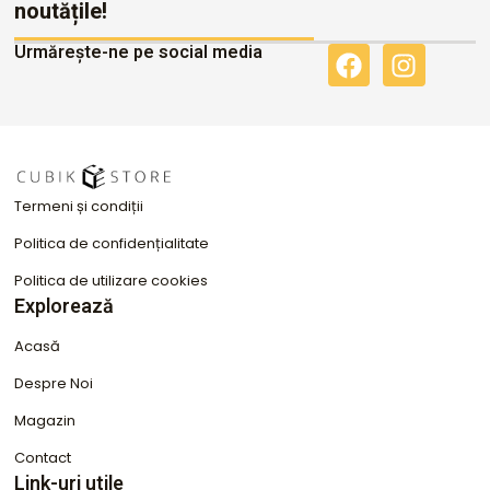
noutățile!
Urmărește-ne pe social media
F
I
a
n
c
s
e
t
b
a
o
g
Termeni și condiții
o
r
k
a
Politica de confidențialitate
m
Politica de utilizare cookies
Explorează
Acasă
Despre Noi
Magazin
Contact
Link-uri utile