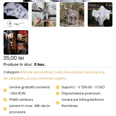
35,00
lei
Produse în stoc:
0 buc.
Categorii
Articole decorative
,
Casă
,
Decorațiuni sezoniere și
de sărbători
,
Jocuri
,
Universul copiilor
Livrare gratuită comenzi
Suport L - V (09:00 - 17:00)
>250 RON
Împachetare premium
Plată ramburs
Livrare pe întreg teritoriul
Livrare în max. 48h de la
României
proceare