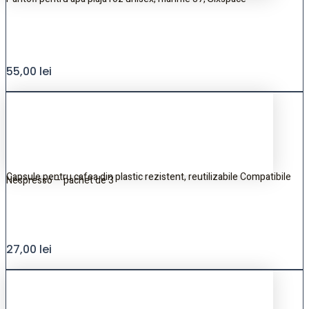
55,00
lei
Capsule pentru cafea din plastic rezistent, reutilizabile Compatibile
Nespresso – pachet de 3
27,00
lei