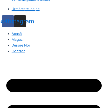
Urmărește-ne pe
acebook
Instagram
Acasă
Magazin
Despre Noi
Contact