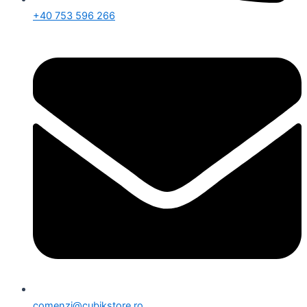
+40 753 596 266
comenzi@cubikstore.ro