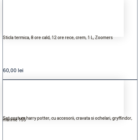
Sticla termica, 8 ore cald, 12 ore rece, crem, 1 L, Zoomers
60,00
lei
Set costum harry potter, cu accesorii, cravata si ochelari, gryffindor,
marime 155