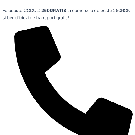
Jucarie
Skip
figurina
Folosește CODUL:
250GRATIS
la comenzile de peste 250RON
to
Superbot,
si beneficiezi de transport gratis!
content
Magic
Box,
Rivals
of
Kaboom,
serie
III,
multicolor,
Superzings
quantity