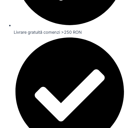
Livrare gratuită comenzi >250 RON