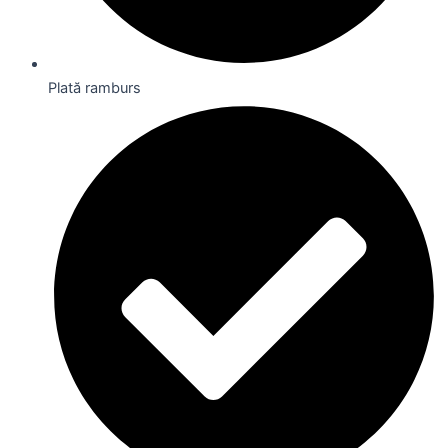
Plată ramburs