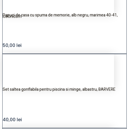
Papuci de casa cu spuma de memorie, alb negru, marimea 40-41,
IceUnicorn
50,00
lei
Set saltea gonflabila pentru piscina si minge, albastru, BARVERE
40,00
lei