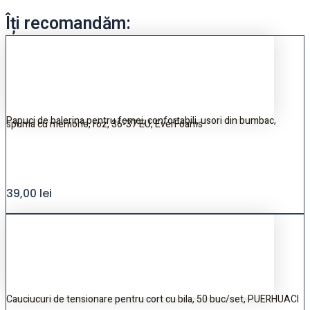
Îți recomandăm:
Papuci de balerina pentru femei, confortabili, usori din bumbac,
spuma cu memorie, roz, 36-37 EU, EverFoams
39,00
lei
Cauciucuri de tensionare pentru cort cu bila, 50 buc/set, PUERHUACI