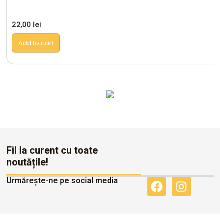
22,00
lei
Add to cart
Altele
Fii la curent cu toate
noutățile!
Urmărește-ne pe social media
F
I
a
n
c
s
e
t