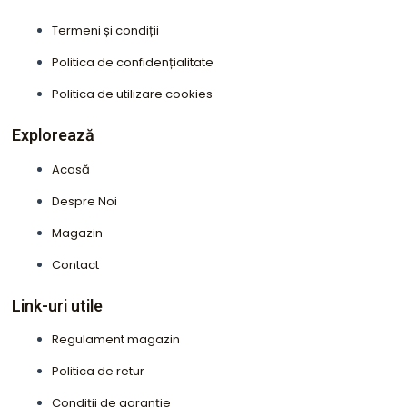
b
a
Termeni și condiții
o
g
o
r
Politica de confidențialitate
k
a
Politica de utilizare cookies
m
Explorează
Acasă
Despre Noi
Magazin
Contact
Link-uri utile
Regulament magazin
Politica de retur
Condiții de garanție