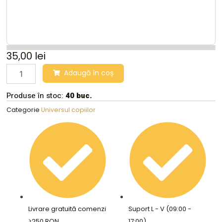
35,00
lei
Jucarie
Adaugă în coș
de
plus
Produse în stoc:
40 buc.
alb
ban
Categorie
Universul copiilor
ban
Lorre
Garten,
25
cm,
HNIEHEDT
quantity
Livrare gratuită comenzi
Suport L - V (09:00 -
>250 RON
17:00)