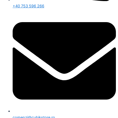
+40 753 596 266
comenzi@cubikstore.ro