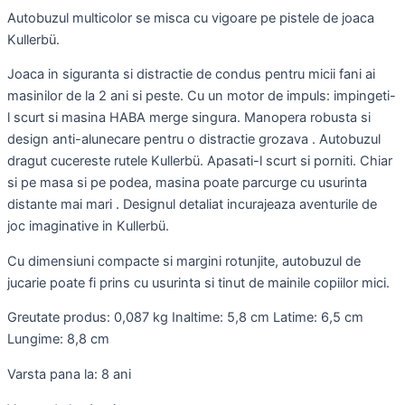
Autobuzul multicolor se misca cu vigoare pe pistele de joaca
Kullerbü.
Joaca in siguranta si distractie de condus pentru micii fani ai
masinilor de la 2 ani si peste. Cu un motor de impuls: impingeti-
l scurt si masina HABA merge singura. Manopera robusta si
design anti-alunecare pentru o distractie grozava . Autobuzul
dragut cucereste rutele Kullerbü. Apasati-l scurt si porniti. Chiar
si pe masa si pe podea, masina poate parcurge cu usurinta
distante mai mari . Designul detaliat incurajeaza aventurile de
joc imaginative in Kullerbü.
Cu dimensiuni compacte si margini rotunjite, autobuzul de
jucarie poate fi prins cu usurinta si tinut de mainile copiilor mici.
Greutate produs: 0,087 kg Inaltime: 5,8 cm Latime: 6,5 cm
Lungime: 8,8 cm
Varsta pana la: 8 ani