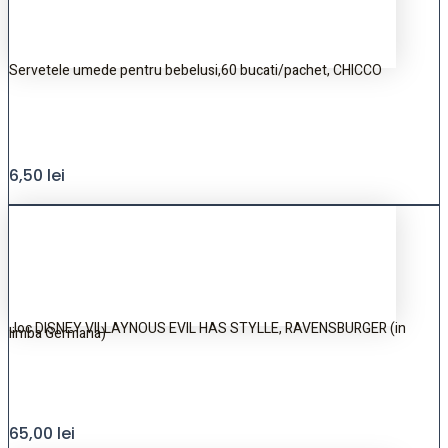
Servetele umede pentru bebelusi,60 bucati/pachet, CHICCO
6,50
lei
Joc DISNEY VILLAYNOUS EVIL HAS STYLLE, RAVENSBURGER (in
limba Germana)
65,00
lei