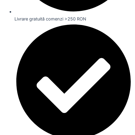
Livrare gratuită comenzi >250 RON