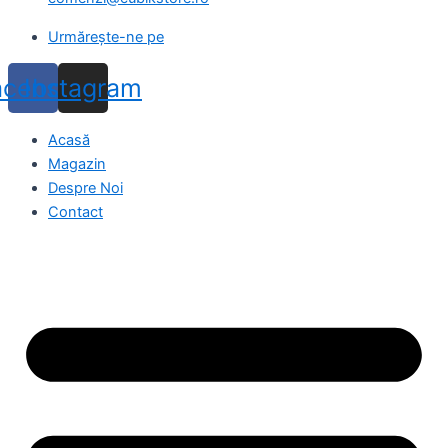
Urmărește-ne pe
acebook
Instagram
Acasă
Magazin
Despre Noi
Contact