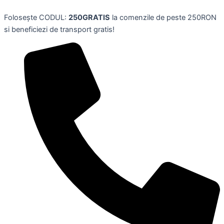
Jucarie
Skip
autobuz
Folosește CODUL:
250GRATIS
la comenzile de peste 250RON
to
multicolor,
si beneficiezi de transport gratis!
content
6.5
x
8.8
cm,
HABA
quantity