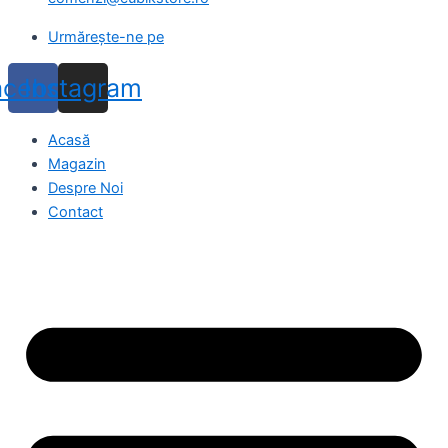
Urmărește-ne pe
acebook
Instagram
Acasă
Magazin
Despre Noi
Contact