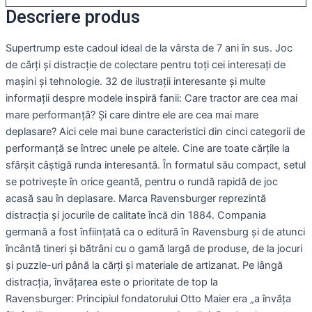
Descriere produs
Supertrump este cadoul ideal de la vârsta de 7 ani în sus.
Joc
de cărți și distracție de colectare pentru toți cei interesați de
mașini și tehnologie.
32 de ilustrații interesante și multe
informații despre modele inspiră fanii: Care tractor are cea mai
mare performanță?
Și care dintre ele are cea mai mare
deplasare?
Aici cele mai bune caracteristici din cinci categorii de
performanță se întrec unele pe altele.
Cine are toate cărțile la
sfârșit câștigă runda interesantă.
În formatul său compact, setul
se potrivește în orice geantă, pentru o rundă rapidă de joc
acasă sau în deplasare.
Marca Ravensburger reprezintă
distracția și jocurile de calitate încă din 1884.
Compania
germană a fost înființată ca o editură în Ravensburg și de atunci
încântă tineri și bătrâni cu o gamă largă de produse, de la jocuri
și puzzle-uri până la cărți și materiale de artizanat.
Pe lângă
distracția, învățarea este o prioritate de top la
Ravensburger:
Principiul fondatorului Otto Maier era „a învăța