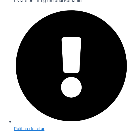
Livrare pe întreg teritoriul României
Politica de retur