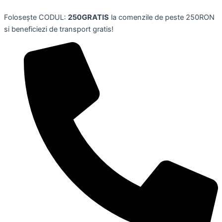
Joc
Skip
de
Folosește CODUL:
250GRATIS
la comenzile de peste 250RON
to
carti,
si beneficiezi de transport gratis!
content
tema
TRACTOR
MOTOR,
RAVENSBURGER
(in
limba
germana)
quantity