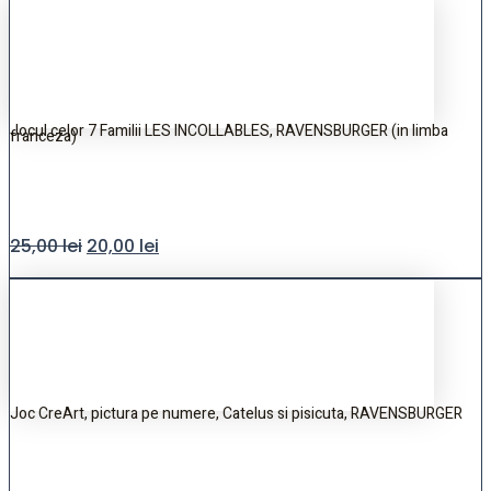
Jocul celor 7 Familii LES INCOLLABLES, RAVENSBURGER (in limba
franceza)
25,00
lei
20,00
lei
Joc CreArt, pictura pe numere, Catelus si pisicuta, RAVENSBURGER