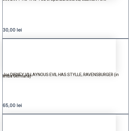
30,00
lei
Joc DISNEY VILLAYNOUS EVIL HAS STYLLE, RAVENSBURGER (in
limba Germana)
65,00
lei