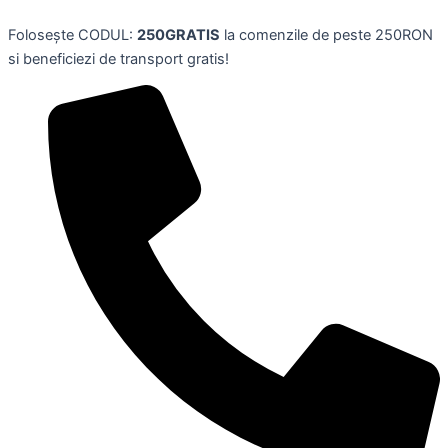
Skip
Folosește CODUL:
250GRATIS
la comenzile de peste 250RON
to
si beneficiezi de transport gratis!
content