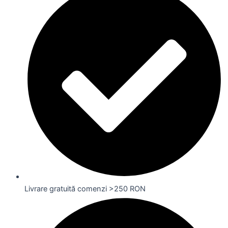
Livrare gratuită comenzi >250 RON