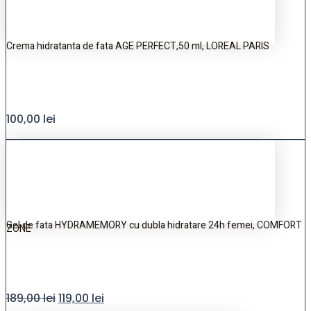
Crema hidratanta de fata AGE PERFECT,50 ml, LOREAL PARIS
100,00
lei
Gel de fata HYDRAMEMORY cu dubla hidratare 24h femei, COMFORT
ZONE
189,00
lei
119,00
lei