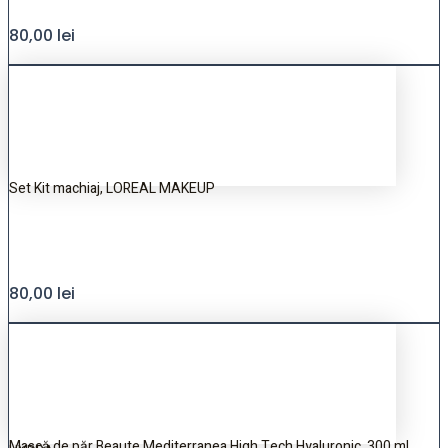
80,00
lei
Set Kit machiaj, LOREAL MAKEUP
80,00
lei
Mască de păr Beaute Mediterranea High Tech Hyaluronic, 300 ml,