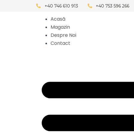
Skip
+40 746 610 913
+40 753 596 266
to
Acasă
content
Magazin
Despre Noi
Contact