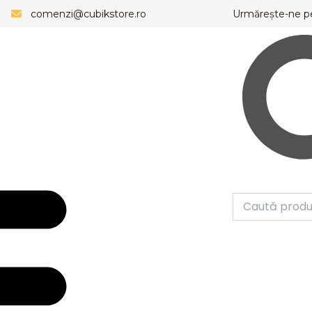
comenzi@cubikstore.ro
Urmărește-ne p
Caută
Meniu
Caută