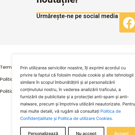
Urmărește-ne pe social media
Explorează
Termeni și condiții
Prin utilizarea serviciilor noastre, îți exprimi acordul cu
privire la faptul că folosim module cookie și alte tehnologii
Acasă
Politica de confidențialitate
similare în scopul îmbunătățirii și al personalizării
conținutului nostru, în vederea analizării traficului, a
Despre Noi
Politica de utilizare cookies
furnizării de publicitate și a protecției anti-spam și anti-
Magazin
malware, precum și împotriva utilizării neautorizate. Pentr
mai multe detalii, vă rugăm să consultați
Politica de
Contact
Confidențialitate și
Politica de utilizare Cookies.
Personalizează
Nu accept
Accept