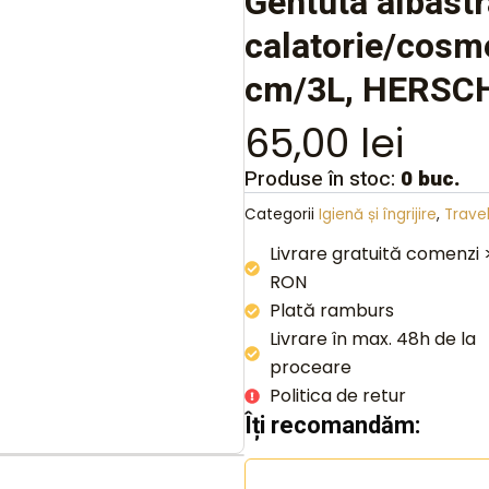
Gentuta albastr
calatorie/cosm
cm/3L, HERSC
65,00
lei
Produse în stoc:
0 buc.
Categorii
Igienă și îngrijire
,
Trave
Livrare gratuită comenzi
RON
Plată ramburs
Livrare în max. 48h de la
proceare
Politica de retur
Îți recomandăm: