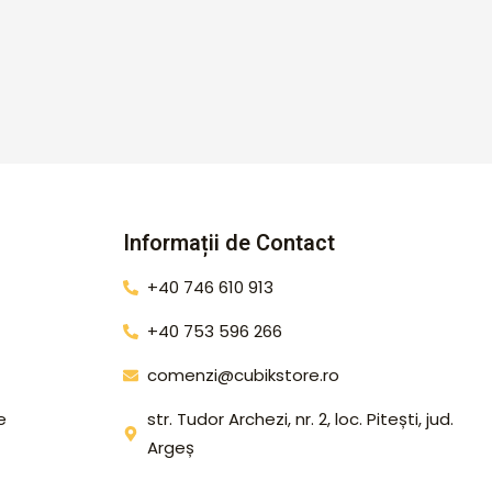
Informații de Contact
+40 746 610 913
+40 753 596 266
comenzi@cubikstore.ro
e
str. Tudor Archezi, nr. 2, loc. Pitești, jud.
Argeș