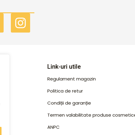
F
I
a
n
c
s
e
t
b
a
Link-uri utile
o
g
Regulament magazin
o
r
Politica de retur
k
a
Condiții de garanție
u
m
Termen valabilitate produse cosmetic
ANPC