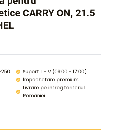
a pentru
etice CARRY ON, 21.5
HEL
l
 >250
Suport L - V (09:00 - 17:00)
Împachetare premium
Livrare pe întreg teritoriul
României