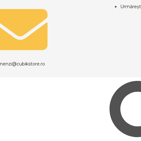
Urmăreșt
menzi@cubikstore.ro
Caută
Meniu
Caută