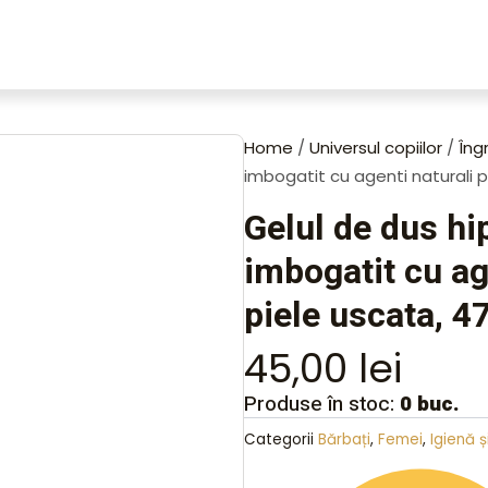
Home
/
Universul copiilor
/
Îngr
imbogatit cu agenti naturali 
Gelul de dus hi
imbogatit cu ag
piele uscata, 4
45,00
lei
Produse în stoc:
0 buc.
Categorii
Bărbați
,
Femei
,
Igienă și