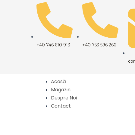
Skip
to
content
+40 746 610 913
+40 753 596 266
co
Acasă
Magazin
Despre Noi
Contact