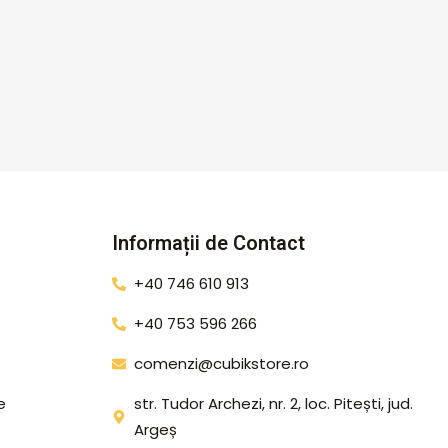
Informații de Contact
+40 746 610 913
+40 753 596 266
comenzi@cubikstore.ro
e
str. Tudor Archezi, nr. 2, loc. Pitești, jud.
Argeș