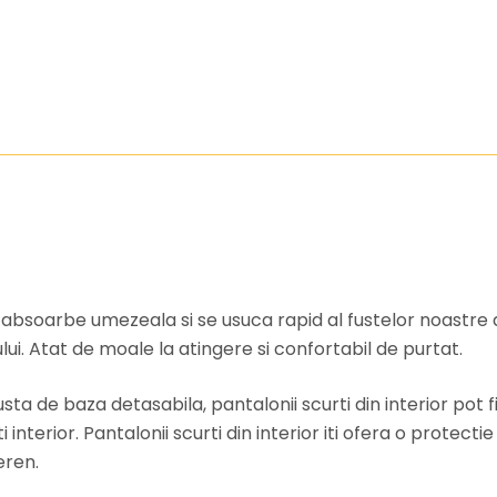
 absoarbe umezeala si se usuca rapid al fustelor noastre de
ui. Atat de moale la atingere si confortabil de purtat.
a de baza detasabila, pantalonii scurti din interior pot f
i interior. Pantalonii scurti din interior iti ofera o protec
eren.