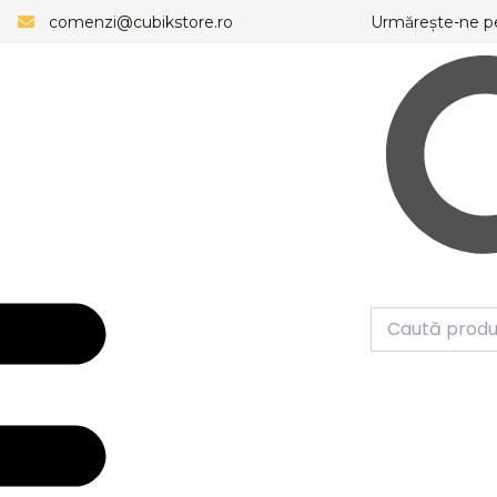
comenzi@cubikstore.ro
Urmărește-ne p
Caută
Meniu
Caută