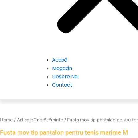
Acasă
Magazin
Despre Noi
Contact
Home
/
Articole îmbrăcăminte
/ Fusta mov tip pantalon pentru t
Fusta mov tip pantalon pentru tenis marime M