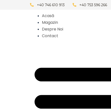
Skip
+40 746 610 913
+40 753 596 266
to
Acasă
content
Magazin
Despre Noi
Contact