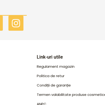
F
I
a
n
c
s
e
t
b
a
Link-uri utile
o
g
Regulament magazin
o
r
Politica de retur
k
a
Condiții de garanție
m
Termen valabilitate produse cosmetic
ANPC