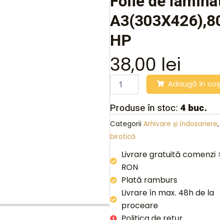
Folie de lamina
A3(303X426),80m
HP
38,00
lei
Folie
Adaugă în co
de
laminat
Produse în stoc:
4 buc.
A3(303X426),80microni,25
folii/set,
Categorii
Arhivare și îndosariere
HP
birotică
quantity
Livrare gratuită comenzi
RON
Plată ramburs
Livrare în max. 48h de la
proceare
Politica de retur