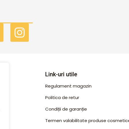
F
I
a
n
c
s
e
t
b
a
Link-uri utile
o
g
Regulament magazin
o
r
Politica de retur
k
a
Condiții de garanție
u
m
Termen valabilitate produse cosmetic