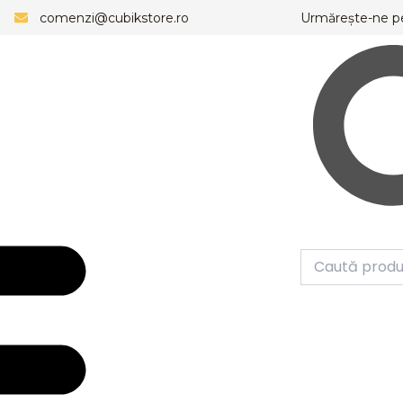
comenzi@cubikstore.ro
Urmărește-ne p
Caută
Meniu
Caută