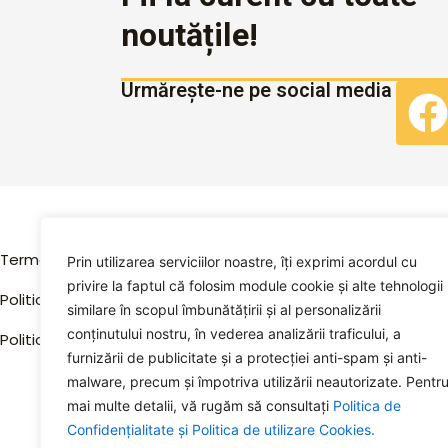
noutățile!
Urmărește-ne pe social media
Explorează
Termeni și condiții
Prin utilizarea serviciilor noastre, îți exprimi acordul cu
privire la faptul că folosim module cookie și alte tehnologii
Acasă
Politica de confidențialitate
similare în scopul îmbunătățirii și al personalizării
conținutului nostru, în vederea analizării traficului, a
Despre Noi
Politica de utilizare cookies
furnizării de publicitate și a protecției anti-spam și anti-
Magazin
malware, precum și împotriva utilizării neautorizate. Pentr
mai multe detalii, vă rugăm să consultați
Politica de
Contact
Confidențialitate și
Politica de utilizare Cookies.