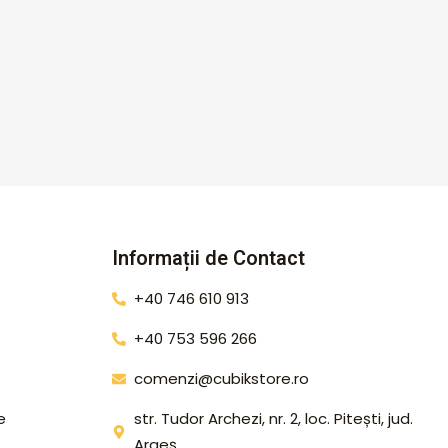
Informații de Contact
+40 746 610 913
+40 753 596 266
comenzi@cubikstore.ro
e
str. Tudor Archezi, nr. 2, loc. Pitești, jud.
Argeș