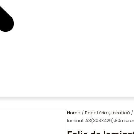
Home
/
Papetărie și birotică
laminat A3(303X426),80microni,