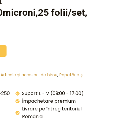
t
icroni,25 folii/set,
ș
,
Articole și accesorii de birou
,
Papetărie și
 >250
Suport L - V (09:00 - 17:00)
Împachetare premium
Livrare pe întreg teritoriul
României