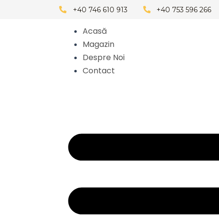
Skip
+40 746 610 913
+40 753 596 266
to
Acasă
content
Magazin
Despre Noi
Contact