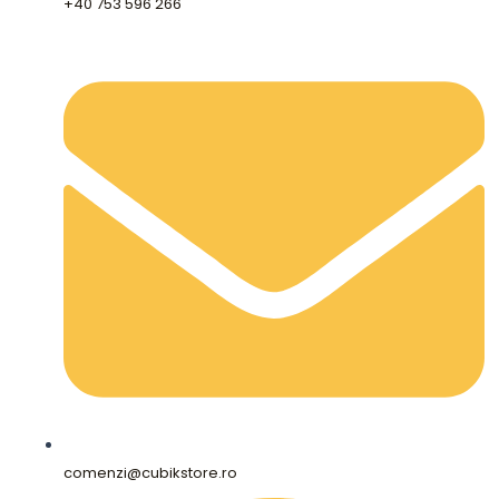
+40 753 596 266
comenzi@cubikstore.ro