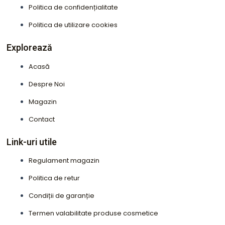
o
r
Politica de confidențialitate
k
a
Politica de utilizare cookies
m
Explorează
Acasă
Despre Noi
Magazin
Contact
Link-uri utile
Regulament magazin
Politica de retur
Condiții de garanție
Termen valabilitate produse cosmetice