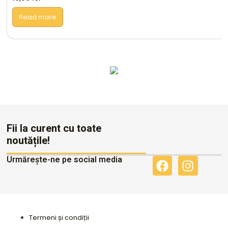
Read more
Altele
Fii la curent cu toate
noutățile!
Urmărește-ne pe social media
F
I
a
n
c
s
e
t
b
a
Termeni și condiții
o
g