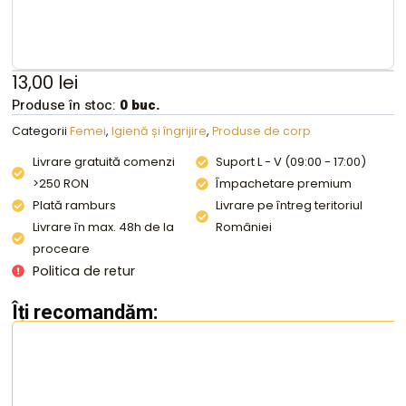
13,00
lei
Produse în stoc:
0 buc.
Categorii
Femei
,
Igienă și îngrijire
,
Produse de corp
Livrare gratuită comenzi
Suport L - V (09:00 - 17:00)
>250 RON
Împachetare premium
Plată ramburs
Livrare pe întreg teritoriul
Livrare în max. 48h de la
României
proceare
Politica de retur
Îți recomandăm: