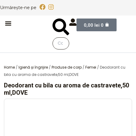
Skip
F
I
Urmărește-ne pe
to
a
n
content
c
s
Cart
Meniu
Caută
Caută
e
t
0,00
lei
0
Despre Noi
b
a
o
g
o
r
k
a
m
Close
this
search
Home
/
Igienă și îngrijire
/
Produse de corp
/
Femei
/ Deodorant cu
box.
bila cu aroma de castravete,50 ml,DOVE
Deodorant cu bila cu aroma de castravete,50
ml,DOVE