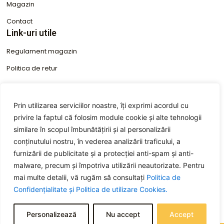
Magazin
Contact
Link-uri utile
Regulament magazin
Politica de retur
Condiții de garanție
Termen valabilitate produse cosmetice
Prin utilizarea serviciilor noastre, îți exprimi acordul cu
privire la faptul că folosim module cookie și alte tehnologii
ANPC
Informații de Contact
similare în scopul îmbunătățirii și al personalizării
conținutului nostru, în vederea analizării traficului, a
+40 746 610 913
furnizării de publicitate și a protecției anti-spam și anti-
malware, precum și împotriva utilizării neautorizate. Pentru
+40 753 596 266
mai multe detalii, vă rugăm să consultați
Politica de
comenzi@cubikstore.ro
Confidențialitate și
Politica de utilizare Cookies.
str. Tudor Archezi, nr. 2, loc. Pitești, jud. Argeș
Personalizează
Nu accept
Accept