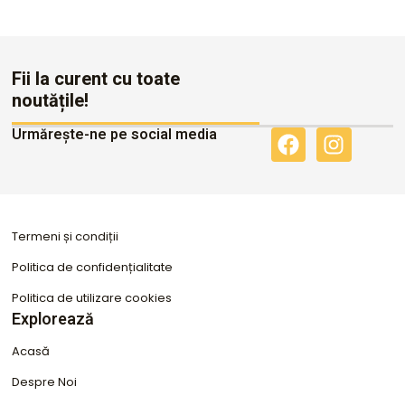
Fii la curent cu toate
noutățile!
Urmărește-ne pe social media
F
I
a
n
c
s
e
t
b
a
Termeni și condiții
o
g
o
r
Politica de confidențialitate
k
a
Politica de utilizare cookies
m
Explorează
Acasă
Despre Noi