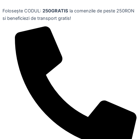
Skip
Folosește CODUL:
250GRATIS
la comenzile de peste 250RON
to
si beneficiezi de transport gratis!
content