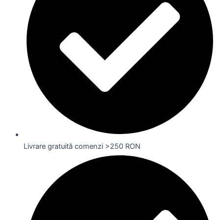
Livrare gratuită comenzi >250 RON