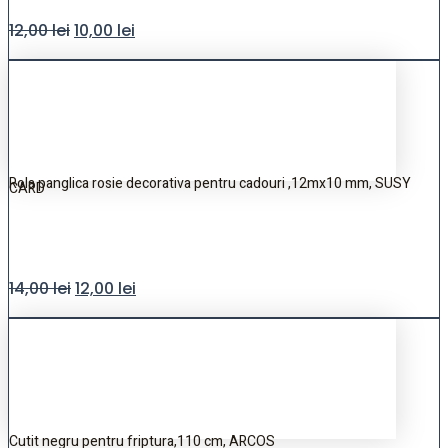
12,00
lei
10,00
lei
Rola panglica rosie decorativa pentru cadouri ,12mx10 mm, SUSY
CARD
14,00
lei
12,00
lei
Cutit negru pentru friptura,110 cm, ARCOS