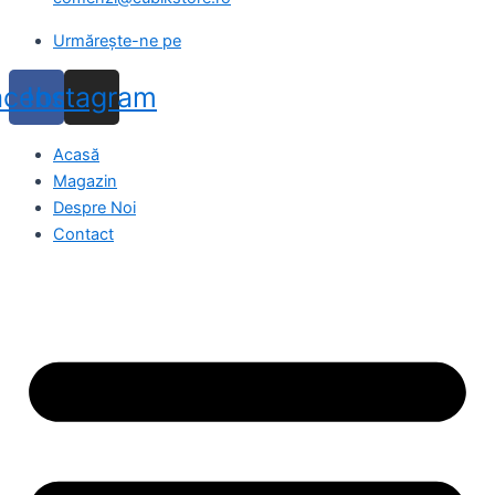
Urmărește-ne pe
acebook
Instagram
Acasă
Magazin
Despre Noi
Contact