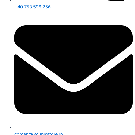
+40 753 596 266
comenzi@cubikstore.ro