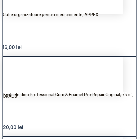
Cutie organizatoare pentru medicamente, APPEX
16,00
lei
Pasta de dinti Professional Gum & Enamel Pro-Repair Original, 75 ml,
ORAL B
20,00
lei