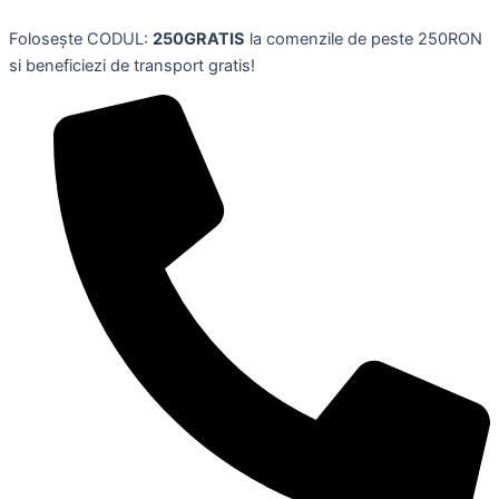
Skip
Folosește CODUL:
250GRATIS
la comenzile de peste 250RON
to
si beneficiezi de transport gratis!
content