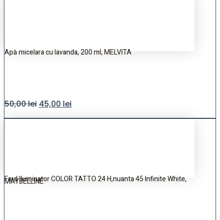
Apă micelara cu lavanda, 200 ml, MELVITA
50,00
lei
45,00
lei
Fard Iluminator COLOR TATTO 24 H,nuanta 45 Infinite White,
MAYBELLINE