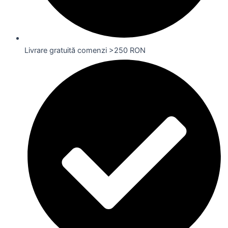
Livrare gratuită comenzi >250 RON