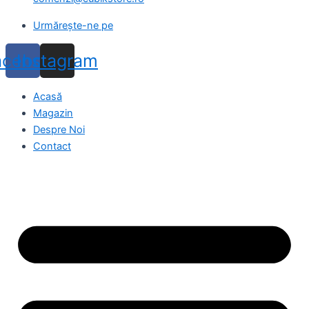
Urmărește-ne pe
acebook
Instagram
Acasă
Magazin
Despre Noi
Contact