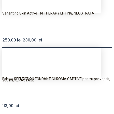
Ser antirid Skin Active TRI THERAPY LIFTING, NEOSTRATA
250,00
lei
230,00
lei
Balsam REFLECTION FONDANT CHROMA CAPTIVE pentru par vopsit,
200 ml, KERASTASE
113,00
lei