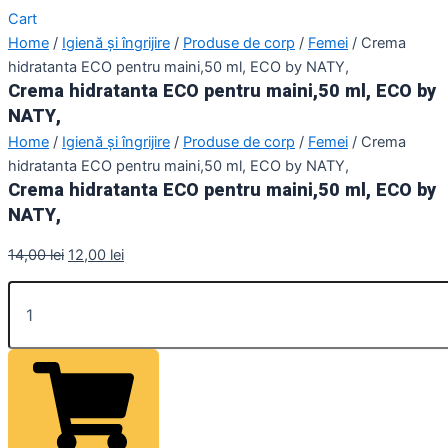
Cart
Home
/
Igienă și îngrijire
/
Produse de corp
/
Femei
/ Crema
hidratanta ECO pentru maini,50 ml, ECO by NATY,
Crema hidratanta ECO pentru maini,50 ml, ECO by
NATY,
Home
/
Igienă și îngrijire
/
Produse de corp
/
Femei
/ Crema
hidratanta ECO pentru maini,50 ml, ECO by NATY,
Crema hidratanta ECO pentru maini,50 ml, ECO by
NATY,
14,00
lei
12,00
lei
Crema
hidratanta
ECO
pentru
maini,50
ml,
ECO
by