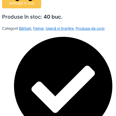
NATY,
Adaugă în coș
quantity
Produse în stoc:
40 buc.
Categorii
Bărbați
,
Femei
,
Igienă și îngrijire
,
Produse de corp