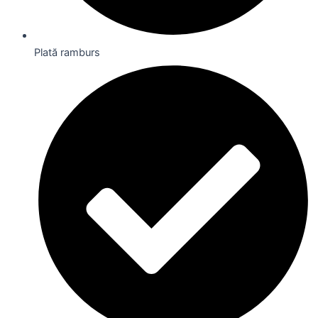
Plată ramburs