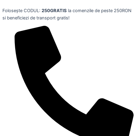
Skip
Folosește CODUL:
250GRATIS
la comenzile de peste 250RON
to
si beneficiezi de transport gratis!
content