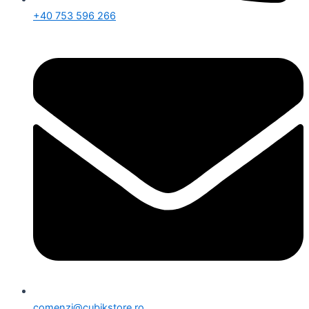
+40 753 596 266
comenzi@cubikstore.ro