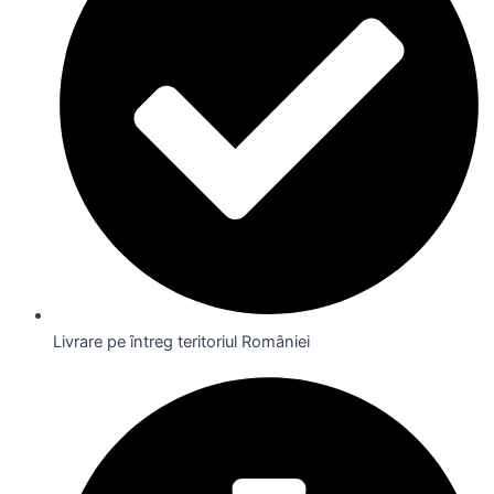
Livrare pe întreg teritoriul României