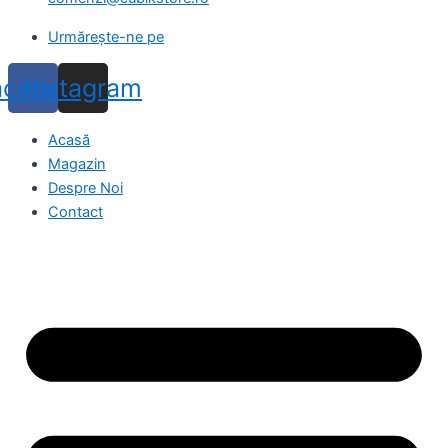
Urmărește-ne pe
acebook
Instagram
Acasă
Magazin
Despre Noi
Contact