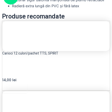
Buzunar sigur datorită manșonului de plumb retractabil
Radieră extra lungă din PVC și fără latex
Produse recomandate
Carioci 12 culori/pachet TTS, SPIRIT
14,00
lei
Read more