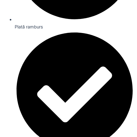
Plată ramburs