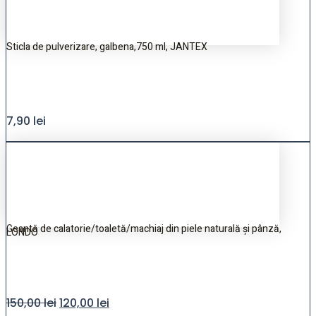
Sticla de pulverizare, galbena,750 ml, JANTEX
7,90
lei
Geantă de calatorie/toaletă/machiaj din piele naturală și pânză,
LONDO
150,00
lei
120,00
lei