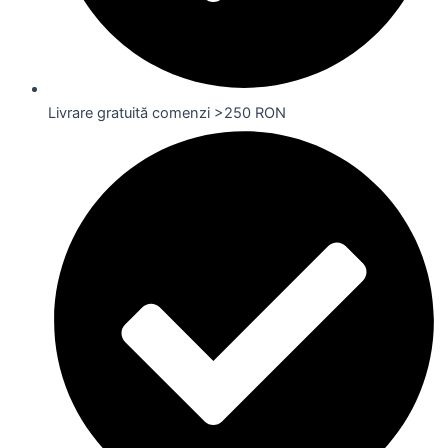
Livrare gratuită comenzi >250 RON