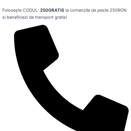
Covor
Skip
universal
Folosește CODUL:
250GRATIS
la comenzile de peste 250RON
to
din
si beneficiezi de transport gratis!
content
silicon
verde,
40x90
cm,
AMIKO
quantity