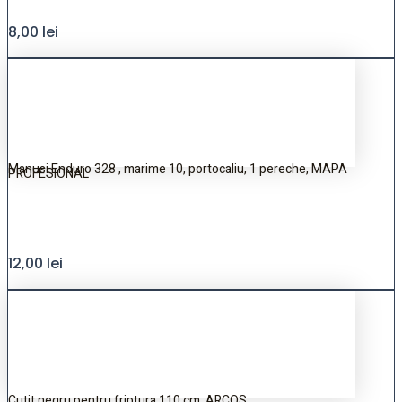
8,00
lei
Manusi Enduro 328 , marime 10, portocaliu, 1 pereche, MAPA
PROFESIONAL
12,00
lei
Cutit negru pentru friptura,110 cm, ARCOS