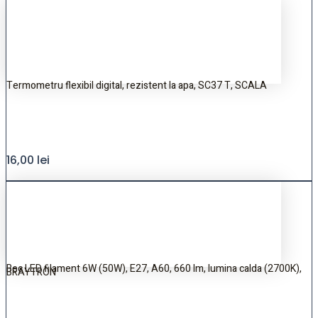
Termometru flexibil digital, rezistent la apa, SC37 T, SCALA
16,00
lei
Bec LED filament 6W (50W), E27, A60, 660 lm, lumina calda (2700K),
BRAYTRON