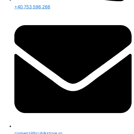
+40 753 596 266
comenzi@cubikstore.ro