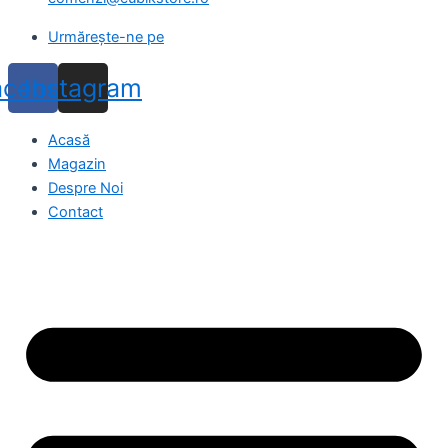
Urmărește-ne pe
acebook
Instagram
Acasă
Magazin
Despre Noi
Contact