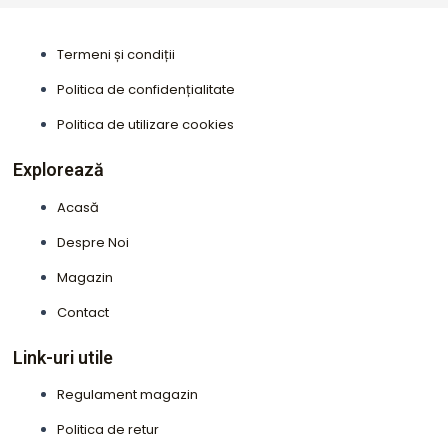
e
t
b
a
Termeni și condiții
o
g
o
r
Politica de confidențialitate
k
a
Politica de utilizare cookies
m
Explorează
Acasă
Despre Noi
Magazin
Contact
Link-uri utile
Regulament magazin
Politica de retur