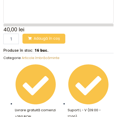
40,00
lei
Costum
Adaugă în coș
2
piese
Produse în stoc:
16 buc.
baie
bikini
Categorie
Articole îmbrăcăminte
cu
talie
inalta
pentru
dama
negru/verde,
marime
s,
CZIMOO
quantity
Livrare gratuită comenzi
Suport L - V (09:00 -
>250 RON
17:00)