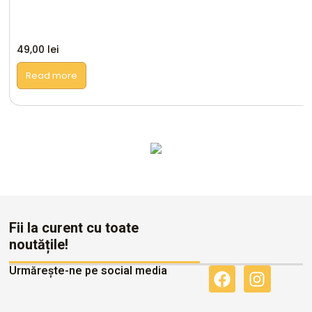
49,00
lei
Read more
Altele
Fii la curent cu toate
noutățile!
Urmărește-ne pe social media
F
I
a
n
c
s