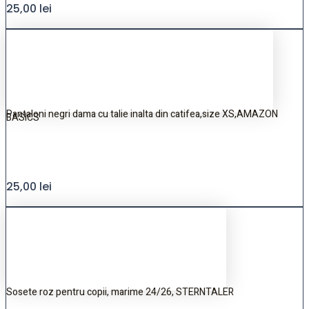
25,00
lei
Pantaloni negri dama cu talie inalta din catifea,size XS,AMAZON
BASICS
25,00
lei
Sosete roz pentru copii, marime 24/26, STERNTALER