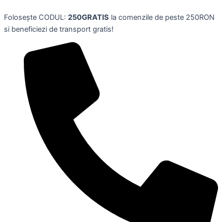
Skip
Folosește CODUL:
250GRATIS
la comenzile de peste 250RON
to
si beneficiezi de transport gratis!
content