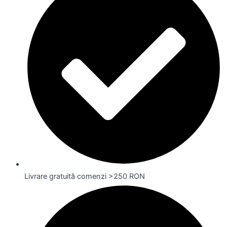
Livrare gratuită comenzi >250 RON