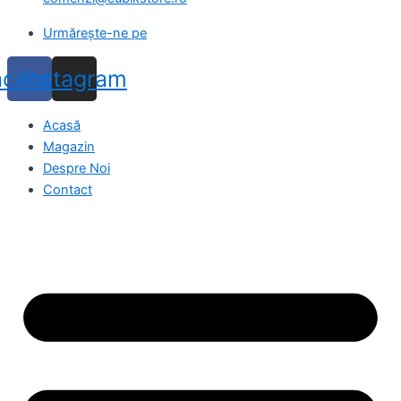
Urmărește-ne pe
acebook
Instagram
Acasă
Magazin
Despre Noi
Contact