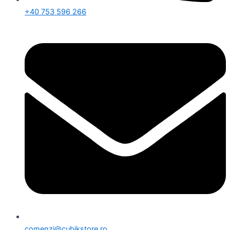
+40 753 596 266
comenzi@cubikstore.ro