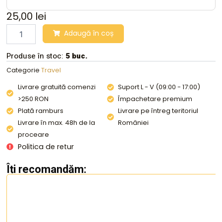
25,00
lei
Cantar
Adaugă în coș
de
bagaje
Produse în stoc:
5 buc.
quantity
Categorie
Travel
Livrare gratuită comenzi
Suport L - V (09:00 - 17:00)
>250 RON
Împachetare premium
Plată ramburs
Livrare pe întreg teritoriul
Livrare în max. 48h de la
României
proceare
Politica de retur
Îți recomandăm: