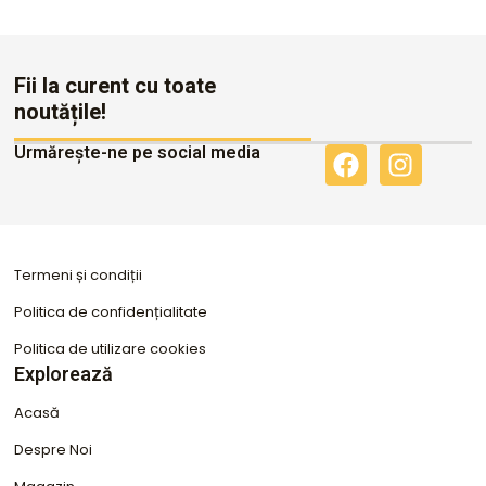
Fii la curent cu toate
noutățile!
Urmărește-ne pe social media
F
I
a
n
c
s
e
t
b
a
Termeni și condiții
o
g
o
r
Politica de confidențialitate
k
a
Politica de utilizare cookies
m
Explorează
Acasă
Despre Noi