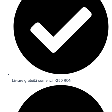
Livrare gratuită comenzi >250 RON