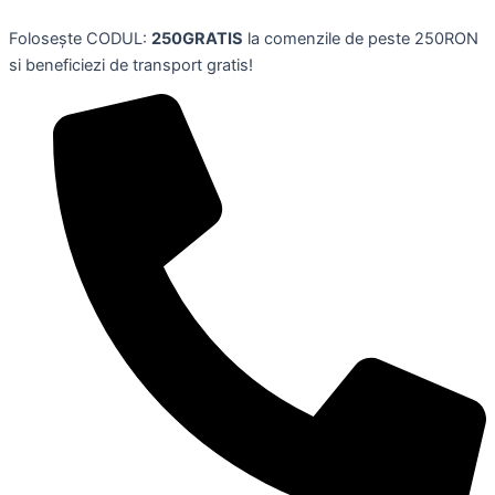
Skip
Folosește CODUL:
250GRATIS
la comenzile de peste 250RON
to
si beneficiezi de transport gratis!
content