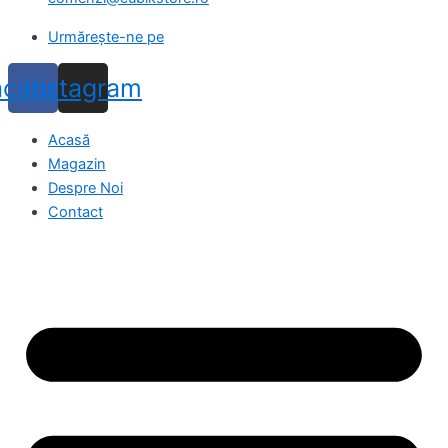
Urmărește-ne pe
acebook
Instagram
Acasă
Magazin
Despre Noi
Contact