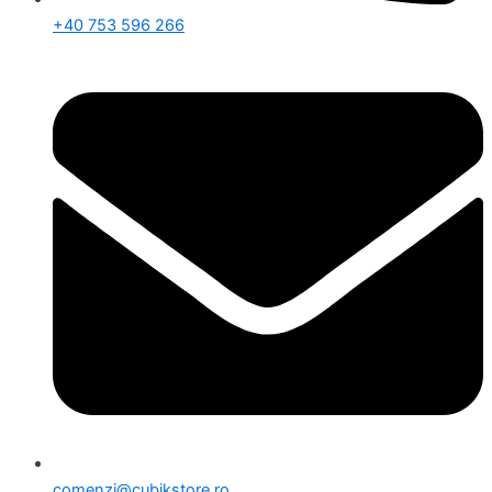
+40 753 596 266
comenzi@cubikstore.ro