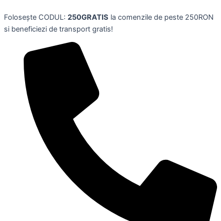
Botine
Skip
verde
Folosește CODUL:
250GRATIS
la comenzile de peste 250RON
to
masliniu
si beneficiezi de transport gratis!
content
tricotate
cu
toc
subtire
stiletto
13
cm
dama,
marime
41,
DREAM
PAIRS
quantity