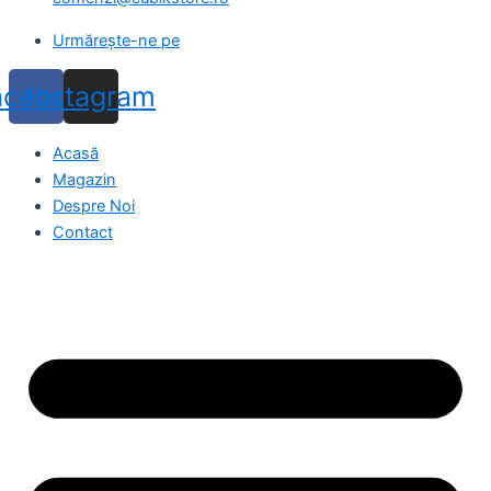
Urmărește-ne pe
acebook
Instagram
Acasă
Magazin
Despre Noi
Contact