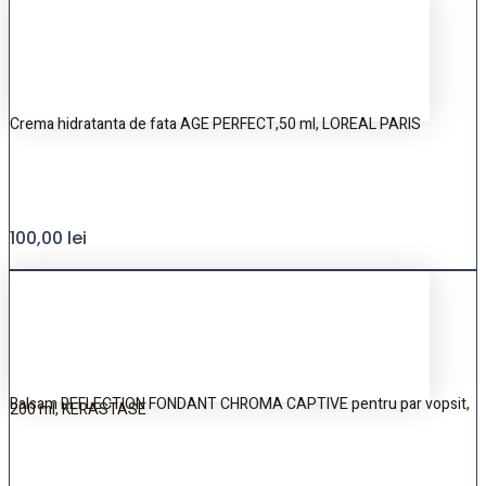
Crema hidratanta de fata AGE PERFECT,50 ml, LOREAL PARIS
100,00
lei
Balsam REFLECTION FONDANT CHROMA CAPTIVE pentru par vopsit,
200 ml, KERASTASE