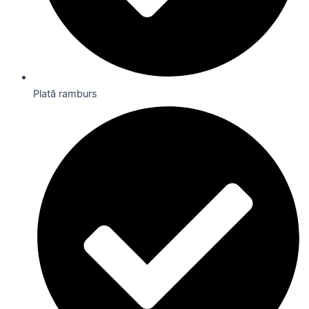
Plată ramburs