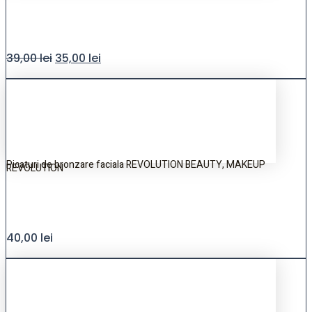
39,00
lei
35,00
lei
Picaturi de bronzare faciala REVOLUTION BEAUTY, MAKEUP
REVOLUTION
40,00
lei