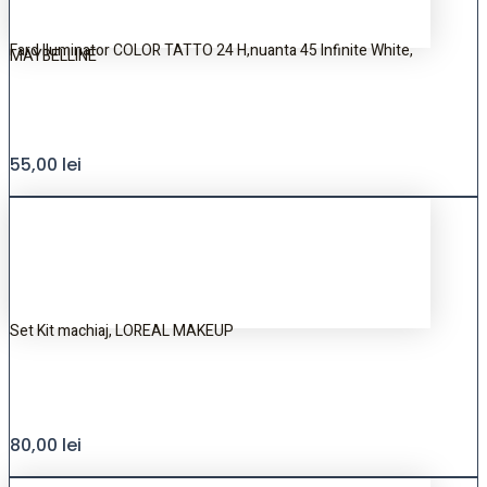
Fard Iluminator COLOR TATTO 24 H,nuanta 45 Infinite White,
MAYBELLINE
55,00
lei
Set Kit machiaj, LOREAL MAKEUP
80,00
lei