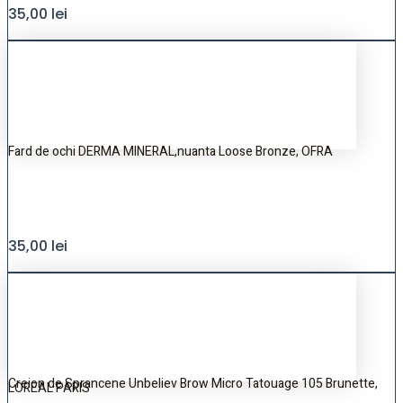
35,00
lei
Fard de ochi DERMA MINERAL,nuanta Loose Bronze, OFRA
35,00
lei
Creion de Sprancene Unbeliev Brow Micro Tatouage 105 Brunette,
LOREAL PARIS