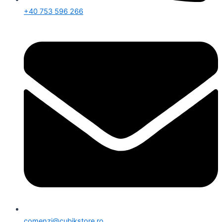
+40 753 596 266
comenzi@cubikstore.ro