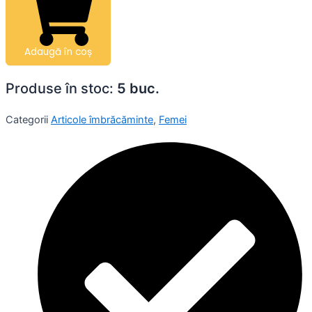
Adaugă în coș
Produse în stoc:
5 buc.
Categorii
Articole îmbrăcăminte
,
Femei