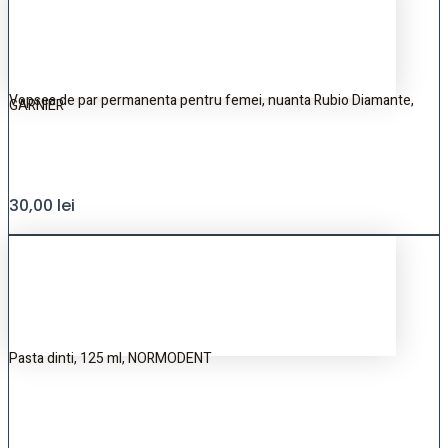
Vopsea de par permanenta pentru femei, nuanta Rubio Diamante,
GARNIER
30,00
lei
Pasta dinti, 125 ml, NORMODENT