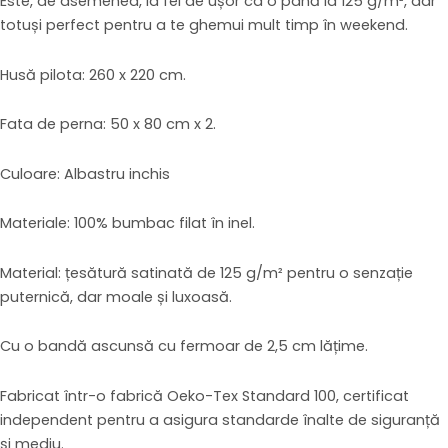
Este, de asemenea, la fel de ușor ca o pană la 125 g/m², dar
totuși perfect pentru a te ghemui mult timp în weekend.
Husă pilota: 260 x 220 cm.
Fata de perna: 50 x 80 cm x 2.
Culoare: Albastru inchis
Materiale: 100% bumbac filat în inel.
Material: țesătură satinată de 125 g/m² pentru o senzație
puternică, dar moale și luxoasă.
Cu o bandă ascunsă cu fermoar de 2,5 cm lățime.
Fabricat într-o fabrică Oeko-Tex Standard 100, certificat
independent pentru a asigura standarde înalte de siguranță
și mediu.