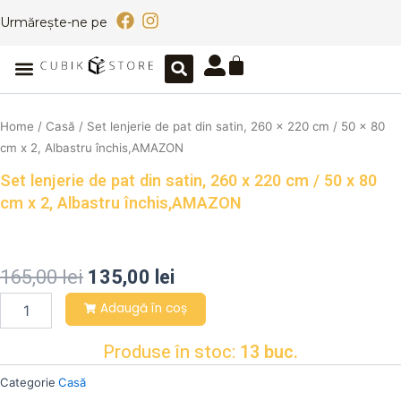
Skip
F
I
Urmărește-ne pe
to
a
n
content
c
s
Caută
Cart
Meniu
e
t
b
a
o
g
o
r
Home
/
Casă
/ Set lenjerie de pat din satin, 260 x 220 cm / 50 x 80
k
a
cm x 2, Albastru închis,AMAZON
m
Set lenjerie de pat din satin, 260 x 220 cm / 50 x 80
cm x 2, Albastru închis,AMAZON
165,00
lei
135,00
lei
Set
Adaugă în coș
lenjerie
de
Produse în stoc:
13 buc.
pat
din
Categorie
Casă
satin,