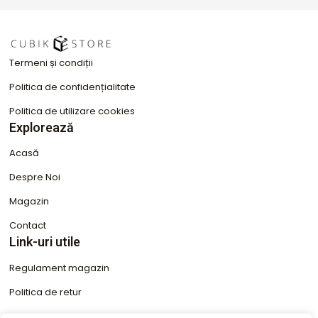
e
t
b
a
o
g
Termeni și condiții
o
r
k
a
Politica de confidențialitate
m
Politica de utilizare cookies
Explorează
Acasă
Despre Noi
Magazin
Contact
Link-uri utile
Regulament magazin
Politica de retur
Condiții de garanție