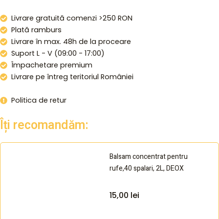
260
x
Livrare gratuită comenzi >250 RON
220
Plată ramburs
cm
Livrare în max. 48h de la proceare
/
50
Suport L - V (09:00 - 17:00)
x
Împachetare premium
80
Livrare pe întreg teritoriul României
cm
x
Politica de retur
2,
Albastru
Îți recomandăm:
închis,AMAZON
quantity
Balsam concentrat pentru
rufe,40 spalari, 2L, DEOX
15,00
lei