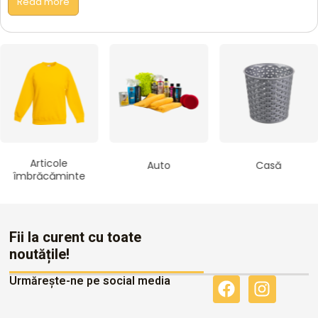
Read more
Articole
Auto
Casă
îmbrăcăminte
Fii la curent cu toate
noutățile!
Urmărește-ne pe social media
F
I
a
n
c
s