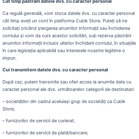
Cât timp păstrăm datele dvs. cu caracter personal
Ca regulă generală, vom stoca datele dvs. cu caracter personal
cât timp aveți un cont în platforma Cubik Store. Puteți să ne
solicitați oricând ștergerea anumitor informații sau închiderea
contului și vom da curs acestor solicitări, sub rezerva păstrării
anumitor informații inclusiv ulterior închiderii contului, în situațiile
în care legislația aplicabilă sau interesele noastre legitime o
impun.
Cui transmitem datele dvs. cu caracter personal
După caz, putem transmite sau oferi acces la anumite date cu
caracter personal ale dvs. următoarelor categorii de destinatari:
– societăților din cadrul aceluiași grup de societăți ca Cubik
Store;
– furnizorilor de servicii de curierat;
– furnizorilor de servicii de plată/bancare;