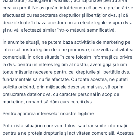
vizualizate / adăugate în wishlist / achiziționate) pentru a vă
crea un profil. Ne asigurăm întotdeauna că aceste prelucrări se
efectuează cu respectarea drepturilor și libertăților dvs. și că
deciziile luate în baza acestora nu au efecte legale asupra dvs.
și nu vă afectează similar într-o măsură semnificativă.
În anumite situații, ne putem baza activitățile de marketing pe
interesul nostru legitim de a ne promova și dezvolta activitatea
comercială. În orice situație în care folosim informații cu privire
la dvs. pentru un interes legitim al nostru, avem grijă și luăm
toate măsurile necesare pentru ca drepturile și libertățile dvs.
fundamentale să nu fie afectate. Cu toate acestea, ne puteți
solicita oricând, prin mijloacele descrise mai sus, să oprim
prelucrarea datelor dvs. cu caracter personal în scop de
marketing, urmând să dăm curs cererii dvs.
Pentru apărarea intereselor noastre legitime
Pot exista situații în care vom folosi sau transmite informații
pentru a ne proteja drepturile și activitatea comercială. Acestea