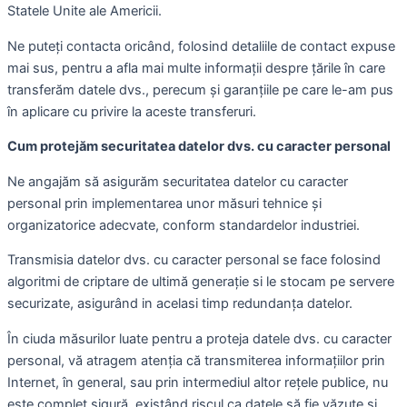
Statele Unite ale Americii.
Ne puteți contacta oricând, folosind detaliile de contact expuse
mai sus, pentru a afla mai multe informații despre țările în care
transferăm datele dvs., perecum și garanțiile pe care le-am pus
în aplicare cu privire la aceste transferuri.
Cum protejăm securitatea datelor dvs. cu caracter personal
Ne angajăm să asigurăm securitatea datelor cu caracter
personal prin implementarea unor măsuri tehnice și
organizatorice adecvate, conform standardelor industriei.
Transmisia datelor dvs. cu caracter personal se face folosind
algoritmi de criptare de ultimă generație si le stocam pe servere
securizate, asigurând in acelasi timp redundanța datelor.
În ciuda măsurilor luate pentru a proteja datele dvs. cu caracter
personal, vă atragem atenţia că transmiterea informaţiilor prin
Internet, în general, sau prin intermediul altor reţele publice, nu
este complet sigură, existând riscul ca datele să fie văzute şi