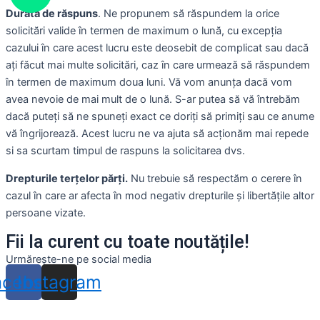
Durata de răspuns
. Ne propunem să răspundem la orice
solicitări valide în termen de maximum o lună, cu excepția
cazului în care acest lucru este deosebit de complicat sau dacă
ați făcut mai multe solicitări, caz în care urmează să răspundem
în termen de maximum doua luni. Vă vom anunța dacă vom
avea nevoie de mai mult de o lună. S-ar putea să vă întrebăm
dacă puteți să ne spuneți exact ce doriți să primiți sau ce anume
vă îngrijorează. Acest lucru ne va ajuta să acționăm mai repede
si sa scurtam timpul de raspuns la solicitarea dvs.
Drepturile terțelor părți.
Nu trebuie să respectăm o cerere în
cazul în care ar afecta în mod negativ drepturile și libertățile altor
persoane vizate.
Fii la curent cu toate noutățile!
Urmărește-ne pe social media
acebook
Instagram