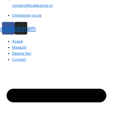
comenzi@cubikstore.ro
Urmărește-ne pe
acebook
Instagram
Acasă
Magazin
Despre Noi
Contact