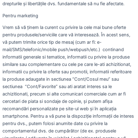
drepturile și libertățile dvs. fundamentale să nu fie afectate.
Pentru marketing
Vrem să vă ținem la curent cu privire la cele mai bune oferte
pentru produsele/serviciile care vă interesează. În acest sens,
vă putem trimite orice tip de mesaj (cum ar fi: e-
mail/SMS/telefonic/mobile push/webpush/etc.) continand
informatii generale si tematice, informatii cu privire la produse
similare sau complementare cu cele pe care le-ati achizitionat,
informatii cu privire la oferte sau promotii, informatii referitoare
la produse adaugate in sectiunea “Cont/Cosul meu” sau
sectiunea “Cont/Favorite” sau ati aratat interes sa le
achizitionati, precum si alte comunicari comerciale cum ar fi
cercetari de piata si sondaje de opinie, și putem afișa
recomandări personalizate pe site-ul web și în aplicația
smartphone. Pentru a vă pune la dispoziție informații de interes
pentru dvs., putem folosi anumite date cu privire la
comportamentul dvs. de cumpărător (de ex. produsele