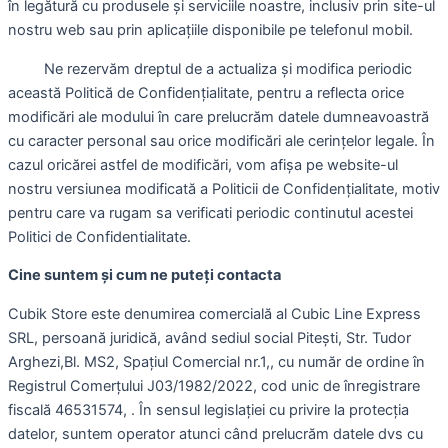
în legătură cu produsele și serviciile noastre, inclusiv prin site-ul
nostru web sau prin aplicațiile disponibile pe telefonul mobil.
Ne rezervăm dreptul de a actualiza și modifica periodic
această Politică de Confidențialitate, pentru a reflecta orice
modificări ale modului în care prelucrăm datele dumneavoastră
cu caracter personal sau orice modificări ale cerințelor legale. În
cazul oricărei astfel de modificări, vom afișa pe website-ul
nostru versiunea modificată a Politicii de Confidențialitate, motiv
pentru care va rugam sa verificati periodic continutul acestei
Politici de Confidentialitate.
Cine suntem și cum ne puteți contacta
Cubik Store este denumirea comercială al Cubic Line Express
SRL, persoană juridică, având sediul social Pitești, Str. Tudor
Arghezi,Bl. MS2, Spațiul Comercial nr.1,, cu număr de ordine în
Registrul Comerțului J03/1982/2022, cod unic de înregistrare
fiscală 46531574, . În sensul legislației cu privire la protecția
datelor, suntem operator atunci când prelucrăm datele dvs cu