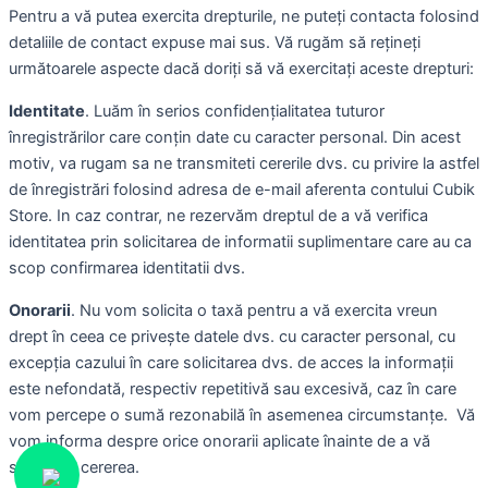
Pentru a vă putea exercita drepturile, ne puteți contacta folosind
detaliile de contact expuse mai sus. Vă rugăm să rețineți
următoarele aspecte dacă doriți să vă exercitați aceste drepturi:
Identitate
. Luăm în serios confidențialitatea tuturor
înregistrărilor care conțin date cu caracter personal. Din acest
motiv, va rugam sa ne transmiteti cererile dvs. cu privire la astfel
de înregistrări folosind adresa de e-mail aferenta contului Cubik
Store. In caz contrar, ne rezervăm dreptul de a vă verifica
identitatea prin solicitarea de informatii suplimentare care au ca
scop confirmarea identitatii dvs.
Onorarii
. Nu vom solicita o taxă pentru a vă exercita vreun
drept în ceea ce privește datele dvs. cu caracter personal, cu
excepția cazului în care solicitarea dvs. de acces la informații
este nefondată, respectiv repetitivă sau excesivă, caz în care
vom percepe o sumă rezonabilă în asemenea circumstanțe. Vă
vom informa despre orice onorarii aplicate înainte de a vă
soluționa cererea.